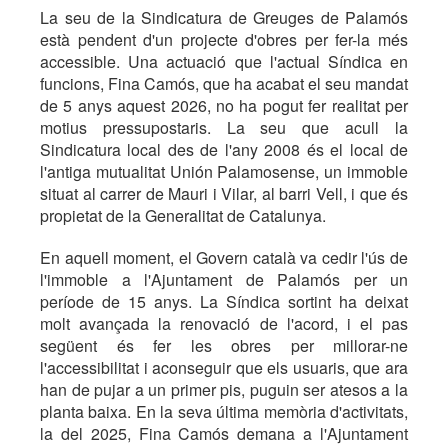
La seu de la Sindicatura de Greuges de Palamós
està pendent d'un projecte d'obres per fer-la més
accessible. Una actuació que l'actual Síndica en
funcions, Fina Camós, que ha acabat el seu mandat
de 5 anys aquest 2026, no ha pogut fer realitat per
motius pressupostaris. La seu que acull la
Sindicatura local des de l'any 2008 és el local de
l'antiga mutualitat Unión Palamosense, un immoble
situat al carrer de Mauri i Vilar, al barri Vell, i que és
propietat de la Generalitat de Catalunya.
En aquell moment, el Govern català va cedir l'ús de
l'immoble a l'Ajuntament de Palamós per un
període de 15 anys. La Síndica sortint ha deixat
molt avançada la renovació de l'acord, i el pas
següent és fer les obres per millorar-ne
l'accessibilitat i aconseguir que els usuaris, que ara
han de pujar a un primer pis, puguin ser atesos a la
planta baixa. En la seva última memòria d'activitats,
la del 2025, Fina Camós demana a l'Ajuntament