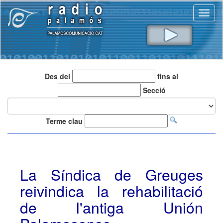
Toggl
naviga
Des del
fins al
Secció
Terme clau
La Síndica de Greuges
reivindica la rehabilitació
de l'antiga Unión