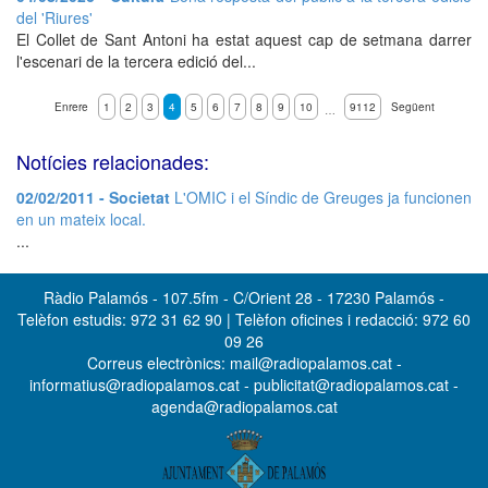
del 'Riures'
El Collet de Sant Antoni ha estat aquest cap de setmana darrer
l'escenari de la tercera edició del...
Enrere
1
2
3
4
5
6
7
8
9
10
9112
Següent
…
Notícies relacionades:
02/02/2011 - Societat
L'OMIC i el Síndic de Greuges ja funcionen
en un mateix local.
...
Ràdio Palamós - 107.5fm - C/Orient 28 - 17230 Palamós -
Telèfon estudis: 972 31 62 90 | Telèfon oficines i redacció: 972 60
09 26
Correus electrònics: mail@radiopalamos.cat -
informatius@radiopalamos.cat - publicitat@radiopalamos.cat -
agenda@radiopalamos.cat