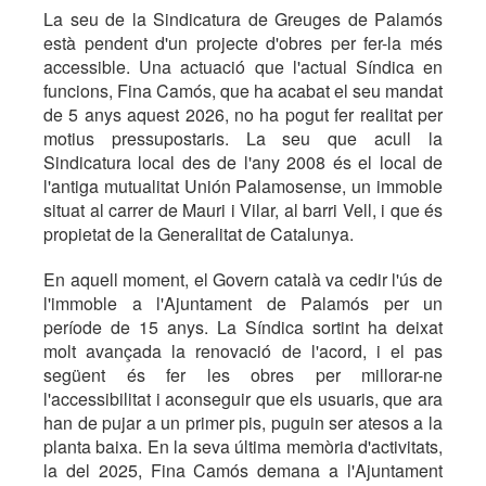
La seu de la Sindicatura de Greuges de Palamós
està pendent d'un projecte d'obres per fer-la més
accessible. Una actuació que l'actual Síndica en
funcions, Fina Camós, que ha acabat el seu mandat
de 5 anys aquest 2026, no ha pogut fer realitat per
motius pressupostaris. La seu que acull la
Sindicatura local des de l'any 2008 és el local de
l'antiga mutualitat Unión Palamosense, un immoble
situat al carrer de Mauri i Vilar, al barri Vell, i que és
propietat de la Generalitat de Catalunya.
En aquell moment, el Govern català va cedir l'ús de
l'immoble a l'Ajuntament de Palamós per un
període de 15 anys. La Síndica sortint ha deixat
molt avançada la renovació de l'acord, i el pas
següent és fer les obres per millorar-ne
l'accessibilitat i aconseguir que els usuaris, que ara
han de pujar a un primer pis, puguin ser atesos a la
planta baixa. En la seva última memòria d'activitats,
la del 2025, Fina Camós demana a l'Ajuntament