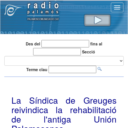
Toggl
naviga
Des del
fins al
Secció
Terme clau
La Síndica de Greuges
reivindica la rehabilitació
de l'antiga Unión