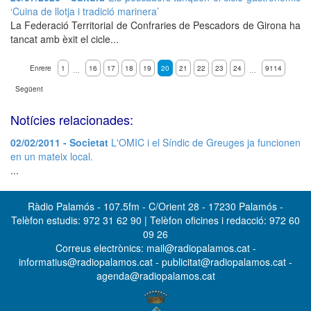
‘Cuina de llotja i tradició marinera’
La Federació Territorial de Confraries de Pescadors de Girona ha
tancat amb èxit el cicle...
Enrere
1
16
17
18
19
20
21
22
23
24
9114
…
…
Següent
Notícies relacionades:
02/02/2011 - Societat
L'OMIC i el Síndic de Greuges ja funcionen
en un mateix local.
...
Ràdio Palamós - 107.5fm - C/Orient 28 - 17230 Palamós -
Telèfon estudis: 972 31 62 90 | Telèfon oficines i redacció: 972 60
09 26
Correus electrònics: mail@radiopalamos.cat -
informatius@radiopalamos.cat - publicitat@radiopalamos.cat -
agenda@radiopalamos.cat