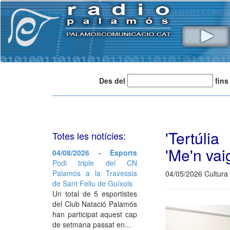
Des del
fins
'Tertúlia
Totes les notícies:
'Me'n vai
04/08/2026 - Esports
Podi triple del CN
Palamós a la Travessia
04/05/2026 Cultura 
de Sant Feliu de Guíxols
Un total de 5 esportistes
del Club Natació Palamós
han participat aquest cap
de setmana passat en...