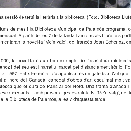
a sessió de tertúlia literària a la biblioteca. (Foto: Biblioteca Lluí
lluns de mes i la Biblioteca Municipal de Palamós programa, c
' mensual. A partir de les 7 de la tarda i amb accés lliure, els pa
omentaran la novel·la 'Me'n vaig', del francès Jean Echenoz, e
999, la novel·la és un bon exemple de l'escriptura minimalist
noz i del seu estil narratiu marcat pel distanciament irònic. F
al 1997. Félix Ferrer, el protagonista, és un galerista d'art que, 
ut al nord del Canadà, carregat d'obres d'art esquimal molt va
lesca que el durà de París al pol Nord. Una trama d'anada i 
desconcertants, i amb personatges estrafolaris. 'Me'n vaig', de 
' de la Biblioteca de Palamós, a les 7 d'aquesta tarda.