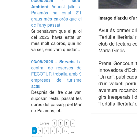
03/08/2026 - Medi
Ambient
Aquest juliol a
Palamós ha estat 2'1
Imatge d'arxiu d'un
graus més calorós que el
de l'any passat
Avui és primer di
Si pensàvem que el juliol
'Tertúlia literària
del 2025 havia estat un
mes molt calorós, que ho
club de lectura c
va ser, ens vam quedar...
Maria Ginés.
03/08/2026 - Serveis
La
Premi Goncourt 1
central de reserves de
innovadora d'Eche
FECOTUR treballa amb 9
'Un an', publicada 
empreses de turisme
d'un vaixell perd
actiu
aventura rocambo
Després del fre que van
girs inesperats i 
suposar l'estiu passat les
'Tertúlia literària
obres del passeig del Mar
de Palamós, el...
Enrere
1
2
3
4
5
6
7
8
9
10
…