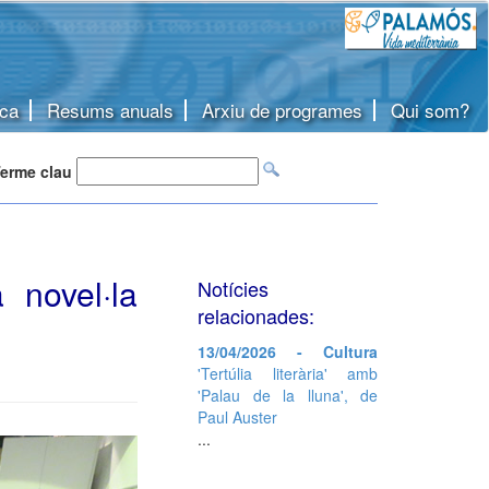
ca
Resums anuals
Arxiu de programes
Qui som?
erme clau
a novel·la
Notícies
relacionades:
13/04/2026 - Cultura
'Tertúlia literària' amb
'Palau de la lluna', de
Paul Auster
...