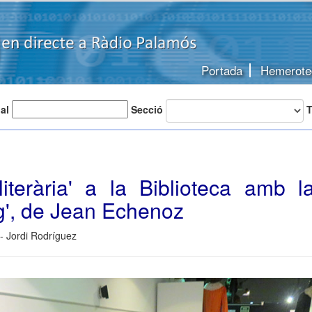
Portada
Hemerote
 al
Secció
T
 literària' a la Biblioteca amb l
g', de Jean Echenoz
- Jordi Rodríguez