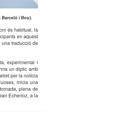
s Barceló i Bou).
om és habitual, la
rticipants en aquest
n una traducció de
a, experimental i
orma un díptic amb
atret per la notícia
luoses, inicia una
tornada, plena de
Jean Echenoz, a la