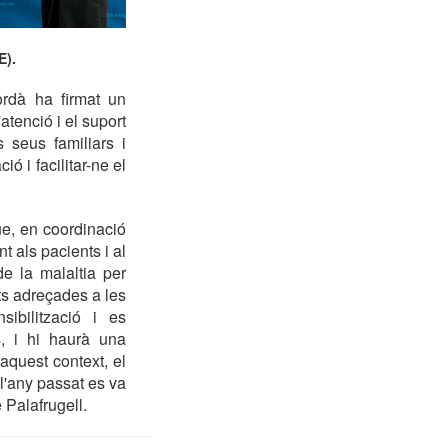
E).
rdà ha firmat un
atenció i el suport
 seus familiars i
 i facilitar-ne el
ue, en coordinació
 als pacients i al
de la malaltia per
tats adreçades a les
ibilització i es
, i hi haurà una
 aquest context, el
l'any passat es va
 Palafrugell.