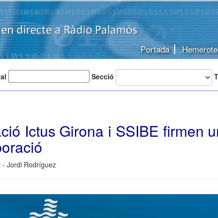
Portada
Hemerote
 al
Secció
T
ció Ictus Girona i SSIBE firmen 
boració
 - Jordi Rodríguez