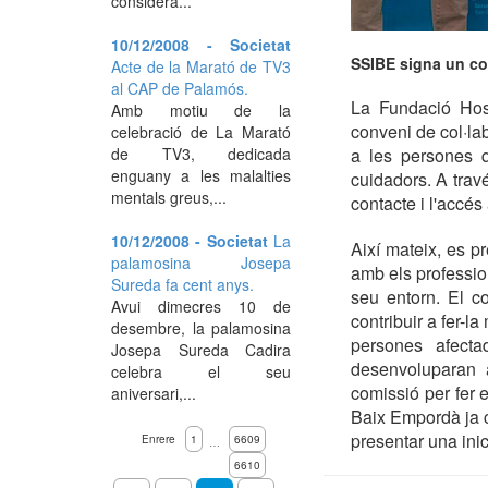
considera...
10/12/2008 - Societat
SSIBE signa un con
Acte de la Marató de TV3
al CAP de Palamós.
La Fundació Hos
Amb motiu de la
conveni de col·lab
celebració de La Marató
de TV3, dedicada
a les persones q
enguany a les malalties
cuidadors. A trav
mentals greus,...
contacte i l'accés
10/12/2008 - Societat
La
Així mateix, es p
palamosina Josepa
amb els professio
Sureda fa cent anys.
seu entorn. El co
Avui dimecres 10 de
contribuir a fer-la
desembre, la palamosina
persones afecta
Josepa Sureda Cadira
desenvoluparan 
celebra el seu
comissió per fer e
aniversari,...
Baix Empordà ja c
presentar una inic
Enrere
1
6609
…
6610