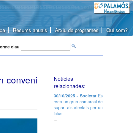
ca
Resums anuals
Arxiu de programes
Qui som?
erme clau
un conveni
Notícies
relacionades:
30/10/2025 - Societat
Es
crea un grup comarcal de
suport als afectats per un
ictus
...