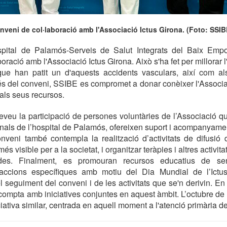
veni de col·laboració amb l'Associació Ictus Girona. (Foto: SSIB
pital de Palamós-Serveis de Salut Integrats del Baix Empo
oració amb l'Associació Ictus Girona. Això s'ha fet per millorar l'
ue han patit un d'aquests accidents vasculars, així com als
és del conveni, SSIBE es compromet a donar conèixer l'Associació
 als seus recursos.
reveu la participació de persones voluntàries de l’Associació q
nals de l’hospital de Palamós, ofereixen suport i acompanyament
nveni també contempla la realització d’activitats de difusió 
 més visible per a la societat, i organitzar teràpies i altres activi
des. Finalment, es promouran recursos educatius de sens
accions específiques amb motiu del Dia Mundial de l’Ictus
l seguiment del conveni i de les activitats que se'n derivin. En
ompta amb iniciatives conjuntes en aquest àmbit. L’octubre de 
iativa similar, centrada en aquell moment a l'atenció primària de