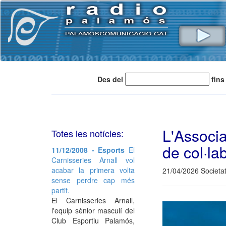
Des del
fins
L'Associa
Totes les notícies:
de col·la
11/12/2008 - Esports
El
Carnisseries Arnall vol
acabar la primera volta
21/04/2026 Societat
sense perdre cap més
partit.
El Carnisseries Arnall,
l'equip sènior masculí del
Club Esportiu Palamós,