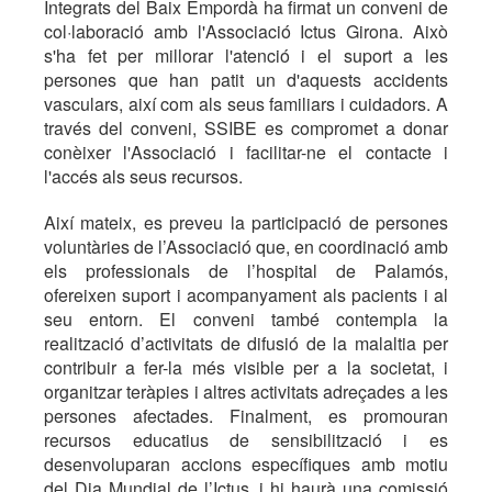
Integrats del Baix Empordà ha firmat un conveni de
col·laboració amb l'Associació Ictus Girona. Això
s'ha fet per millorar l'atenció i el suport a les
persones que han patit un d'aquests accidents
vasculars, així com als seus familiars i cuidadors. A
través del conveni, SSIBE es compromet a donar
conèixer l'Associació i facilitar-ne el contacte i
l'accés als seus recursos.
Així mateix, es preveu la participació de persones
voluntàries de l’Associació que, en coordinació amb
els professionals de l’hospital de Palamós,
ofereixen suport i acompanyament als pacients i al
seu entorn. El conveni també contempla la
realització d’activitats de difusió de la malaltia per
contribuir a fer-la més visible per a la societat, i
organitzar teràpies i altres activitats adreçades a les
persones afectades. Finalment, es promouran
recursos educatius de sensibilització i es
desenvoluparan accions específiques amb motiu
del Dia Mundial de l’Ictus, i hi haurà una comissió