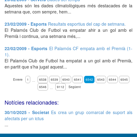
Aquestes són les dades climatològiques més destacades de la
setmana que, com sempre, hem...
23/02/2009 - Esports
Resultats esportius del cap de setmana.
El Palamós Club de Futbol va empatar ahir a un gol amb el
Premià i continua, una setmana més,...
22/02/2009 - Esports
El Palamós CF empata amb el Premià (1-
1).
El Palamós Club de Futbol ha empatat a un gol amb el Premià,
en partit que s'ha jugat aquest...
Enrere
1
6538
6539
6540
6541
6542
6543
6544
6545
…
6546
9112
Següent
…
Notícies relacionades:
30/10/2025 - Societat
Es crea un grup comarcal de suport als
afectats per un ictus
...