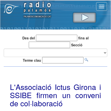
Toggl
naviga
Des del
fins al
Secció
Terme clau
L'Associació Ictus Girona i
SSIBE firmen un conveni
de col·laboració