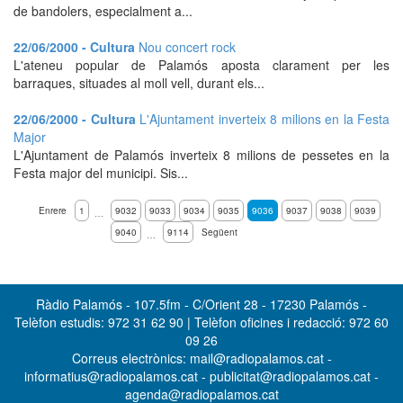
de bandolers, especialment a...
22/06/2000 - Cultura
Nou concert rock
L'ateneu popular de Palamós aposta clarament per les
barraques, situades al moll vell, durant els...
22/06/2000 - Cultura
L'Ajuntament inverteix 8 milions en la Festa
Major
L'Ajuntament de Palamós inverteix 8 milions de pessetes en la
Festa major del municipi. Sis...
Enrere
1
9032
9033
9034
9035
9036
9037
9038
9039
…
9040
9114
Següent
…
Ràdio Palamós - 107.5fm - C/Orient 28 - 17230 Palamós -
Telèfon estudis: 972 31 62 90 | Telèfon oficines i redacció: 972 60
09 26
Correus electrònics: mail@radiopalamos.cat -
informatius@radiopalamos.cat - publicitat@radiopalamos.cat -
agenda@radiopalamos.cat