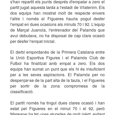
s'han repartit els punts després d'empatar a zero el
partit jugat aquesta tarda a l'estadi de Vilatenim. Els
dos equips han mostrat molt de respecte envers
l'altre i només el Figueres hauria pogut desfer
l'empat en dues ocasions als minuts 70 i 92. L'equip
de Marçal Juanola, l'entrenador del Palamós que
avui debutava, no ha disposat de cap clara ocasió
per desfer l'empat inicial.
El derbi empordanès de la Primera Catalana entre
la Unió Esportiva Figures i el Palamós Club de
Futbol ha finalitzat amb empat a zero. Els dos
equips han sumat un punt que els hi és insuficient
per a les seves aspiracions. El Palamós per no
despenjar-se de la part alta de la taula, i el Figueres
per sortir de la zona compromesa de la
classificació.
El partit només ha tingut dues clares ocasió i han
estat pel Figueres en el minut 70 i el 92, però
Marwane ha fet unes aturades de molt mèrit, evitant