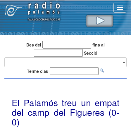
Toggl
naviga
Des del
fins al
Secció
Terme clau
El Palamós treu un empat
del camp del Figueres (0-
0)