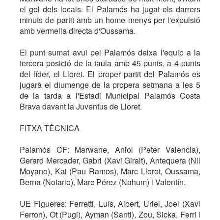
el gol dels locals. El Palamós ha jugat els darrers
minuts de partit amb un home menys per l'expulsió
amb vermella directa d'Oussama.
El punt sumat avui pel Palamós deixa l'equip a la
tercera posició de la taula amb 45 punts, a 4 punts
del líder, el Lloret. El proper partit del Palamós es
jugarà el diumenge de la propera setmana a les 5
de la tarda a l'Estadi Municipal Palamós Costa
Brava davant la Juventus de Lloret.
FITXA TÈCNICA
Palamós CF: Marwane, Aniol (Peter Valencia),
Gerard Mercader, Gabri (Xavi Giralt), Antequera (Nil
Moyano), Kai (Pau Ramos), Marc Lloret, Oussama,
Berna (Notario), Marc Pérez (Nahum) i Valentín.
UE Figueres: Ferretti, Luís, Albert, Uriel, Joel (Xavi
Ferron), Ot (Pugi), Ayman (Santi), Zou, Sicka, Ferri i