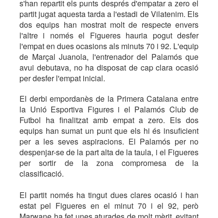
s'han repartit els punts després d'empatar a zero el
partit jugat aquesta tarda a l'estadi de Vilatenim. Els
dos equips han mostrat molt de respecte envers
l'altre i només el Figueres hauria pogut desfer
l'empat en dues ocasions als minuts 70 i 92. L'equip
de Marçal Juanola, l'entrenador del Palamós que
avui debutava, no ha disposat de cap clara ocasió
per desfer l'empat inicial.
El derbi empordanès de la Primera Catalana entre
la Unió Esportiva Figures i el Palamós Club de
Futbol ha finalitzat amb empat a zero. Els dos
equips han sumat un punt que els hi és insuficient
per a les seves aspiracions. El Palamós per no
despenjar-se de la part alta de la taula, i el Figueres
per sortir de la zona compromesa de la
classificació.
El partit només ha tingut dues clares ocasió i han
estat pel Figueres en el minut 70 i el 92, però
Marwane ha fet unes aturades de molt mèrit, evitant