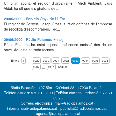
Un últim apunt, el regidor d'Urbanisme i Medi Ambient, Lluís
Vidal, ha dit que els giratoris del...
29/06/2000 - Serveis
Onyx No Hi Era
El regidor de Serveis, Josep Crosa, surt en defensa de l'empresa
de recollida d'escombraries, Tec...
29/06/2000 - Ràdio Palamós
Enllaç
Ràdio Palamós ha estat aquest matí sense emissió des de les
onze. Aquesta aturada tècnica...
Enrere
1
9029
9030
9031
9032
9033
9034
9035
9036
…
9037
9114
Següent
…
Ràdio Palamós - 107.5fm - C/Orient 28 - 17230 Palamós -
Telèfon estudis: 972 31 62 90 | Telèfon oficines i redacció: 972 60
09 26
Correus electrònics: mail@radiopalamos.cat -
informatius@radiopalamos.cat - publicitat@radiopalamos.cat -
agenda@radiopalamos.cat