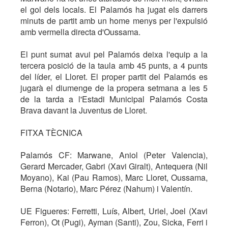
el gol dels locals. El Palamós ha jugat els darrers
minuts de partit amb un home menys per l'expulsió
amb vermella directa d'Oussama.
El punt sumat avui pel Palamós deixa l'equip a la
tercera posició de la taula amb 45 punts, a 4 punts
del líder, el Lloret. El proper partit del Palamós es
jugarà el diumenge de la propera setmana a les 5
de la tarda a l'Estadi Municipal Palamós Costa
Brava davant la Juventus de Lloret.
FITXA TÈCNICA
Palamós CF: Marwane, Aniol (Peter Valencia),
Gerard Mercader, Gabri (Xavi Giralt), Antequera (Nil
Moyano), Kai (Pau Ramos), Marc Lloret, Oussama,
Berna (Notario), Marc Pérez (Nahum) i Valentín.
UE Figueres: Ferretti, Luís, Albert, Uriel, Joel (Xavi
Ferron), Ot (Pugi), Ayman (Santi), Zou, Sicka, Ferri i