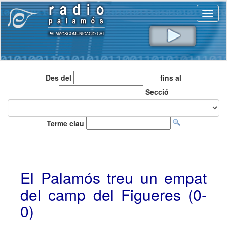
Toggl
naviga
Des del
fins al
Secció
Terme clau
El Palamós treu un empat
del camp del Figueres (0-
0)