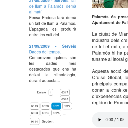
21/09/2009 - Serveis
Tall
de llum a Palamós, demà
al matí.
Palamós és prese
Fecsa Endesa farà demà
Ajuntament de Pa
un tall de llum a Palamós.
L’apagada es produïrà
La ciutat de Miam
entre les vuit del...
indústria dels cr
21/09/2009 - Serveis
de tot el món, am
Dades del temps.
Palamós hi ha par
Comprovem quines són
turisme al litoral 
les dades més
destacades que ens ha
Aquesta acció de
deixat la climatologia,
Cruise Global, l
durant aquesta...
principals compa
donar a conèixer
Enrere
1
6317
…
d’experiències que
6318
regidor de Promo
6319
6320
6321
6322
6323
6324
6325
…
9114
Següent