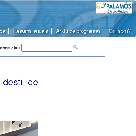
ca
Resums anuals
Arxiu de programes
Qui som?
erme clau
 destí de