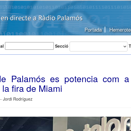
Portada
Hemerote
 al
Secció
T
de Palamós es potencia com a
 la fira de Miami
- Jordi Rodríguez