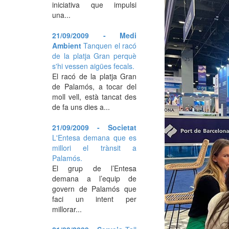
iniciativa que impulsi
una...
21/09/2009 - Medi
Ambient
Tanquen el racó
de la platja Gran perquè
s'hi vessen aigües fecals.
El racó de la platja Gran
de Palamós, a tocar del
moll vell, està tancat des
de fa uns dies a...
21/09/2009 - Societat
L'Entesa demana que es
millori el trànsit a
Palamós.
El grup de l’Entesa
demana a l’equip de
govern de Palamós que
faci un intent per
millorar...