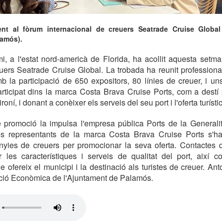
nt al fòrum internacional de creuers Seatrade Cruise Global
lamós).
i, a l'estat nord-americà de Florida, ha acollit aquesta setm
euers Seatrade Cruise Global. La trobada ha reunit professiona
b la participació de 650 expositors, 80 línies de creuer, i uns
ticipat dins la marca Costa Brava Cruise Ports, com a destí 
gironí, i donant a conèixer els serveis del seu port i l'oferta turísti
 promoció la impulsa l'empresa pública Ports de la Generalit
es representants de la marca Costa Brava Cruise Ports s'h
nyies de creuers per promocionar la seva oferta. Contactes 
 les característiques i serveis de qualitat del port, així co
 ofereix el municipi i la destinació als turistes de creuer. Ant
ció Econòmica de l'Ajuntament de Palamós.