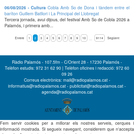
06/08/2026 - Cultura
Cobla Amb So de Dona i tàndem entre el
baríton Guillem Batllori i La Principal del Llobregat
Tercera jornada, avui dijous, del festival Amb So de Cobla 2026 a
Palamós, i primera amb...
Enrere
1
2
3
4
5
6
7
8
9
10
9114
Següent
…
Ràdio Palamós - 107.5fm - C/Orient 28 - 17230 Palamós -
Telèfon estudis: 972 31 62 90 | Telèfon oficines i redacció: 972 60
09 26
Correus electrònics: mail@radiopalamos.cat -
informatius@radiopalamos.cat - publicitat@radiopalamos.cat -
agenda@radiopalamos.cat
Fem servir cookies per a millorar els nostres serveis, cerques i
informació mostrada. Si segueix navegant, considerem que n'accepta