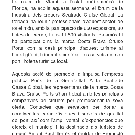
La ciutat de Miami, a l'estat nord-americà de
Florida, ha acollit aquesta setmana el fòrum de la
indústria dels creuers Seatrade Cruise Global. La
trobada ha reunit professionals d'aquest sector de
tot el món, amb la participació de 650 expositors, 80
línies de creuer, i uns 11.500 visitants. Palamós hi
ha participat dins la marca Costa Brava Cruise
Ports, com a destí principal d'aquest turisme al
litoral gironí, i donant a conèixer els serveis del seu
port i l'oferta turística local.
Aquesta acció de promoció la impulsa l'empresa
pública Ports de la Generalitat. A la Seatrade
Cruise Global, les representants de la marca Costa
Brava Cruise Ports s'han trobat amb les principals
companyies de creuers per promocionar la seva
oferta. Contactes que serveixen per donar a
conèixer les característiques i serveis de qualitat
del port, així com l’ampli ventall d’experiències que
ofereix el municipi i la destinació als turistes de
creuer. Antoni Bachiller és el regidor de Promoció