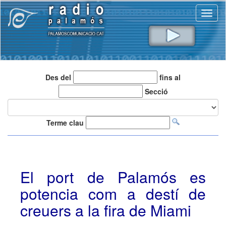
Toggl
naviga
Des del
fins al
Secció
Terme clau
El port de Palamós es
potencia com a destí de
creuers a la fira de Miami