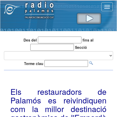
Toggl
naviga
Des del
fins al
Secció
Terme clau
Els restauradors de
Palamós es reivindiquen
com la millor destinació