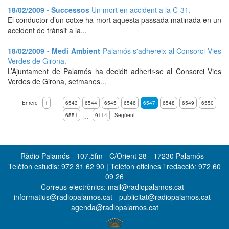
18/02/2009 - Successos
Un mort en accident a la C-31.
El conductor d’un cotxe ha mort aquesta passada matinada en un
accident de trànsit a la...
18/02/2009 - Medi Ambient
Palamós s'adhereix al Consorci Vies
Verdes de Girona.
L’Ajuntament de Palamós ha decidit adherir-se al Consorci Vies
Verdes de Girona, setmanes...
Enrere
1
6543
6544
6545
6546
6547
6548
6549
6550
…
6551
9114
Següent
…
Ràdio Palamós - 107.5fm - C/Orient 28 - 17230 Palamós -
Telèfon estudis: 972 31 62 90 | Telèfon oficines i redacció: 972 60
09 26
Correus electrònics: mail@radiopalamos.cat -
informatius@radiopalamos.cat - publicitat@radiopalamos.cat -
agenda@radiopalamos.cat