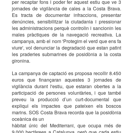
per recaptar fons i poder fer aquest estiu que ve 3
jornades de vigilància de cales a la Costa Brava.
Es tracta de documentar infraccions, presentar
denúncies, sensibilitzar la ciutadania i pressionar
les administracions perquè controlin i sancionin les
males pràctiques de la navegació recreativa. La
campanya, amb el nom 'Protegim el verd que ens fa
viure', vol denunciar la degradació que estan patint
les praderies submarines de posidònia a la costa
gironina.
La campanya de captació es proposa recollir 8.450
euros que finançaran aquestes 3 jornades de
vigilància durant l'estiu, que estaran obertes a la
participació de persones voluntàries, i que també
preveu la producció d’un curt-documental que
expliqui els impactes que pateixen els boscos
marins. SOS Costa Brava recorda que la posidònia
oceànica és un
hàbitat únic del Mediterrani, que ocupa més de
9.000 hectàrees a Catalunya, però que cada estiu