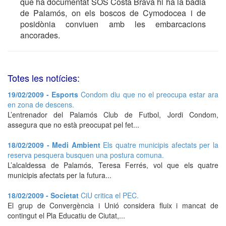
que ha documentat SOS Costa Brava hi ha la badia
de Palamós, on els boscos de Cymodocea i de
posidònia conviuen amb les embarcacions
ancorades.
Totes les notícies:
19/02/2009 - Esports
Condom diu que no el preocupa estar ara
en zona de descens.
L’entrenador del Palamós Club de Futbol, Jordi Condom,
assegura que no està preocupat pel fet...
18/02/2009 - Medi Ambient
Els quatre municipis afectats per la
reserva pesquera busquen una postura comuna.
L’alcaldessa de Palamós, Teresa Ferrés, vol que els quatre
municipis afectats per la futura...
18/02/2009 - Societat
CiU critica el PEC.
El grup de Convergència i Unió considera fluix i mancat de
contingut el Pla Educatiu de Ciutat,...