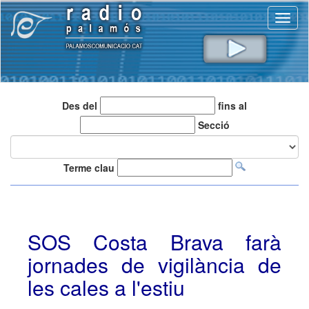
Toggl
naviga
Des del
fins al
Secció
Terme clau
SOS Costa Brava farà
jornades de vigilància de
les cales a l'estiu