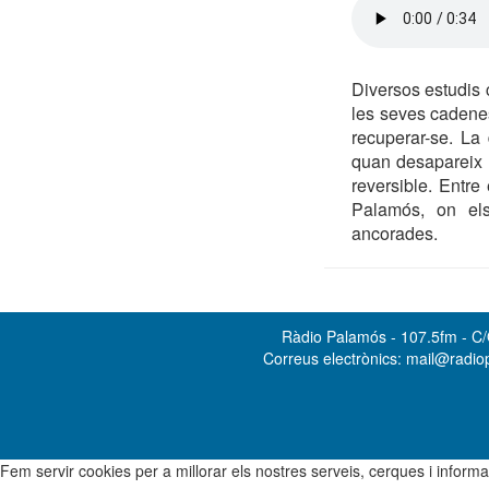
Diversos estudis 
les seves cadenes
recuperar-se. La
quan desapareix v
reversible. Entr
Palamós, on el
ancorades.
Ràdio Palamós - 107.5fm - C/O
Correus electrònics: mail@radi
Fem servir cookies per a millorar els nostres serveis, cerques i info