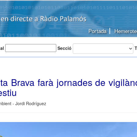
Portada
Hemerote
 al
Secció
T
 Brava farà jornades de vigilànc
estiu
bient - Jordi Rodríguez