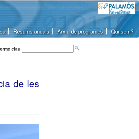
ca
Resums anuals
Arxiu de programes
Qui som?
erme clau
ia de les