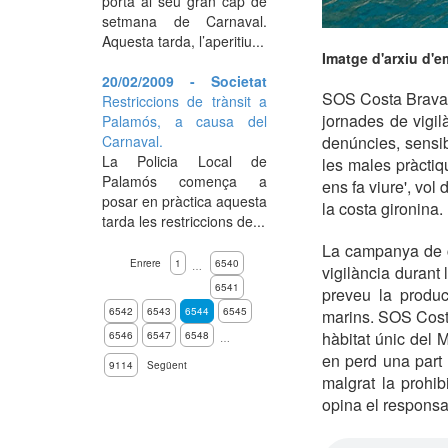
porta al seu gran cap de
setmana de Carnaval.
Aquesta tarda, l’aperitiu...
Imatge d'arxiu d'e
20/02/2009 - Societat
SOS Costa Brava 
Restriccions de trànsit a
jornades de vigil
Palamós, a causa del
Carnaval.
denúncies, sensibi
La Policia Local de
les males pràcti
Palamós comença a
ens fa viure', vo
posar en pràctica aquesta
la costa gironina.
tarda les restriccions de...
La campanya de c
Enrere
1
6540
…
vigilància durant 
6541
preveu la produc
6542
6543
6544
6545
marins. SOS Cost
hàbitat únic del 
6546
6547
6548
…
en perd una part 
9114
Següent
malgrat la prohib
opina el responsa