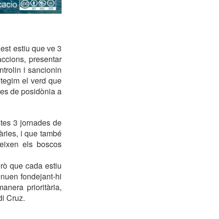
st estiu que ve 3
accions, presentar
trolin i sancionin
tegim el verd que
nes de posidònia a
tes 3 jornades de
tàries, i que també
teixen els boscos
erò que cada estiu
inuen fondejant-hi
anera prioritària,
di Cruz.