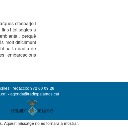
arques d'esbarjo i
ins i tot segles a
ambiental, perquè
s molt difícilment
hi ha la badia de
es embarcacions
cines i redacció: 972 60 09 26
s.cat - agenda@radiopalamos.cat
ús. Aquest missatge no es tornarà a mostrar.