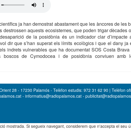
científics ja han demostrat abastament que les àncores de les b
 destrossen aquests ecosistemes, que poden trigar dècades o f
 desaparició de la posidònia és un indicador clar d’impacte 
ol dir que s’han superat els límits ecològics i que el dany ja é
e els indrets vulnerables que ha documentat SOS Costa Brava 
s boscos de Cymodocea i de posidònia conviuen amb l
rient 28 - 17230 Palamós - Telèfon estudis: 972 31 62 90 | Telèfon ofi
opalamos.cat - informatius@radiopalamos.cat - publicitat@radiopalamo
rmació mostrada. Si segueix navegant, considerem que n'accepta el seu 