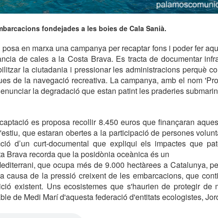
mbarcacions fondejades a les boies de Cala Sanià.
posa en marxa una campanya per recaptar fons i poder fer aque
ància de cales a la Costa Brava. Es tracta de documentar infr
litzar la ciutadania i pressionar les administracions perquè con
ques de la navegació recreativa. La campanya, amb el nom 'Pro
l denunciar la degradació que estan patint les praderies submari
aptació es proposa recollir 8.450 euros que finançaran aques
l'estiu, que estaran obertes a la participació de persones volun
ció d’un curt-documental que expliqui els impactes que pa
a Brava recorda que la posidònia oceànica és un
Mediterrani, que ocupa més de 9.000 hectàrees a Catalunya, p
a causa de la pressió creixent de les embarcacions, que cont
ició existent. Uns ecosistemes que s'haurien de protegir de m
ble de Medi Marí d'aquesta federació d'entitats ecologistes, Jor