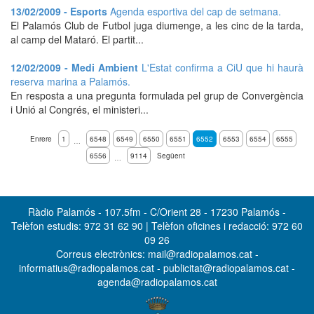
13/02/2009 - Esports
Agenda esportiva del cap de setmana.
El Palamós Club de Futbol juga diumenge, a les cinc de la tarda,
al camp del Mataró. El partit...
12/02/2009 - Medi Ambient
L'Estat confirma a CiU que hi haurà
reserva marina a Palamós.
En resposta a una pregunta formulada pel grup de Convergència
i Unió al Congrés, el ministeri...
Enrere
1
6548
6549
6550
6551
6552
6553
6554
6555
…
6556
9114
Següent
…
Ràdio Palamós - 107.5fm - C/Orient 28 - 17230 Palamós -
Telèfon estudis: 972 31 62 90 | Telèfon oficines i redacció: 972 60
09 26
Correus electrònics: mail@radiopalamos.cat -
informatius@radiopalamos.cat - publicitat@radiopalamos.cat -
agenda@radiopalamos.cat