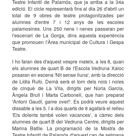
Teatre Infantil de Palamós, que ja arriba a la 34a
edició. El cicle representarà fins al dia 26 d'abril un
total de 9 obres de teatre protagonitzades per
alumnes d'entre 7 i 12 anys de les escoles
palamosines. Uns 250 nens i nenes passaran per
l'escenari de La Gorga, dins aquesta experiència
que promouen l'Àrea municipal de Cultura i Gespa
Teatre.
I ho faran des d'aquest vespre mateix, a les 8, quan
els alumnes de quart B de l'Escola Vedruna Xaloc
posaran en escena 'Nit sense lluna', amb la direcció
de Lídia Rufo. Demà serà el torn dels nois i noies
de cinquè de La Vila, dirigits per Núria Garcia,
Àngela Brull i Marta Carbonell, que han preparat
'Antoni Gaudí, game over!'. Es podrà veure aquest
dissabte a les 5. I a dos quarts de 8 agafarà el relleu
'Els dolents també volen vacances', a càrrec dels
alumnes de quart B del Vedruna Centre, dirigits per
Marina Batlle. La programació de la Mostra de
Teatre Infantil de Palamós d'aquest cap de setmana