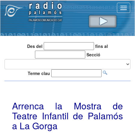
Toggl
naviga
Des del
fins al
Secció
Terme clau
Arrenca la Mostra de
Teatre Infantil de Palamós
a La Gorga