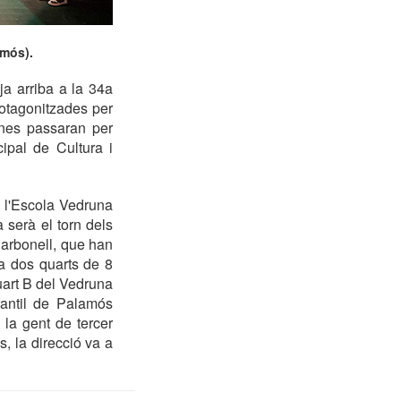
amós).
a arriba a la 34a
protagonitzades per
enes passaran per
ipal de Cultura i
e l'Escola Vedruna
 serà el torn dels
 Carbonell, que han
 a dos quarts de 8
uart B del Vedruna
fantil de Palamós
la gent de tercer
, la direcció va a