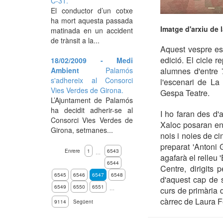
C-31.
El conductor d’un cotxe
ha mort aquesta passada
Imatge d'arxiu de 
matinada en un accident
de trànsit a la...
Aquest vespre es
edició. El cicle r
18/02/2009 - Medi
Ambient
Palamós
alumnes d'entre 
s'adhereix al Consorci
l'escenari de La
Vies Verdes de Girona.
Gespa Teatre.
L’Ajuntament de Palamós
ha decidit adherir-se al
I ho faran des d'
Consorci Vies Verdes de
Xaloc posaran en 
Girona, setmanes...
nois i noies de ci
preparat 'Antoni 
Enrere
1
6543
…
agafarà el relleu
6544
Centre, dirigits
6545
6546
6547
6548
d'aquest cap de 
6549
6550
6551
…
curs de primària d
càrrec de Laura 
9114
Següent