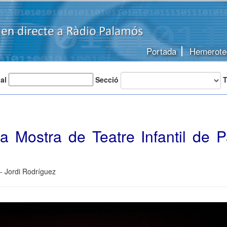
Portada
Hemerote
 al
Secció
T
la Mostra de Teatre Infantil de 
- Jordi Rodríguez