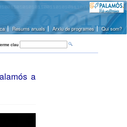
ca
Resums anuals
Arxiu de programes
Qui som?
erme clau
Palamós a