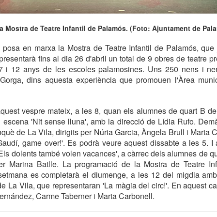
la Mostra de Teatre Infantil de Palamós. (Foto: Ajuntament de Pal
 posa en marxa la Mostra de Teatre Infantil de Palamós, que j
epresentarà fins al dia 26 d'abril un total de 9 obres de teatre 
7 i 12 anys de les escoles palamosines. Uns 250 nens i n
 Gorga, dins aquesta experiència que promouen l'Àrea munic
aquest vespre mateix, a les 8, quan els alumnes de quart B d
escena 'Nit sense lluna', amb la direcció de Lídia Rufo. Demà
nquè de La Vila, dirigits per Núria Garcia, Àngela Brull i Marta
Gaudí, game over!'. Es podrà veure aquest dissabte a les 5. I
 'Els dolents també volen vacances', a càrrec dels alumnes de q
 per Marina Batlle. La programació de la Mostra de Teatre In
setmana es completarà el diumenge, a les 12 del migdia amb 
e La Vila, que representaran 'La màgia del circ!'. En aquest cas
Fernández, Carme Taberner i Marta Carbonell.