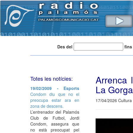
Des del
fins
Arrenca 
Totes les notícies:
La Gorga
19/02/2009 - Esports
Condom diu que no el
preocupa estar ara en
17/04/2026 Cultura 
zona de descens.
L’entrenador del Palamós
Club de Futbol, Jordi
Condom, assegura que
no està preocupat pel