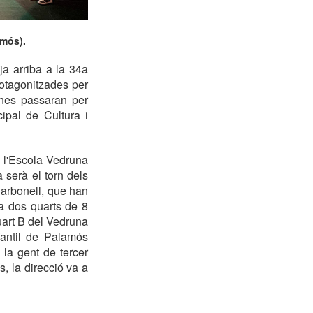
amós).
a arriba a la 34a
protagonitzades per
enes passaran per
ipal de Cultura i
e l'Escola Vedruna
 serà el torn dels
 Carbonell, que han
 a dos quarts de 8
uart B del Vedruna
fantil de Palamós
la gent de tercer
, la direcció va a