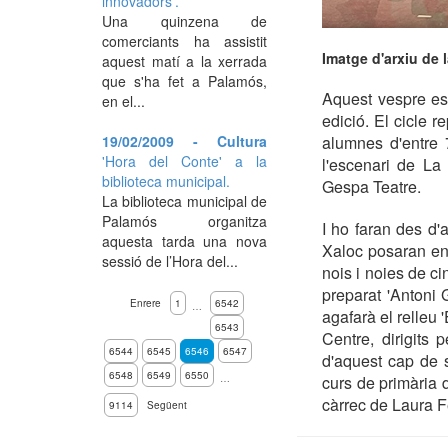
innovadors'.
Una quinzena de
comerciants ha assistit
Imatge d'arxiu de 
aquest matí a la xerrada
que s'ha fet a Palamós,
Aquest vespre es
en el...
edició. El cicle r
19/02/2009 - Cultura
alumnes d'entre 
'Hora del Conte' a la
l'escenari de La
biblioteca municipal.
Gespa Teatre.
La biblioteca municipal de
Palamós organitza
I ho faran des d'
aquesta tarda una nova
Xaloc posaran en 
sessió de l’Hora del...
nois i noies de ci
preparat 'Antoni 
Enrere
1
6542
…
agafarà el relleu
6543
Centre, dirigits
6544
6545
6546
6547
d'aquest cap de 
6548
6549
6550
…
curs de primària d
càrrec de Laura 
9114
Següent