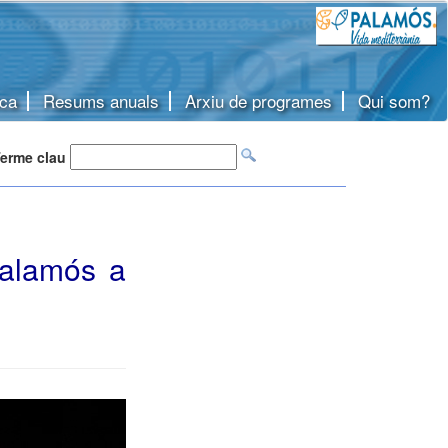
ca
Resums anuals
Arxiu de programes
Qui som?
erme clau
Palamós a