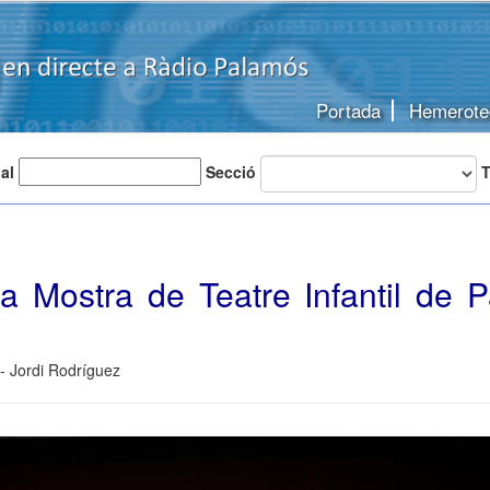
Portada
Hemerote
 al
Secció
T
la Mostra de Teatre Infantil de 
- Jordi Rodríguez