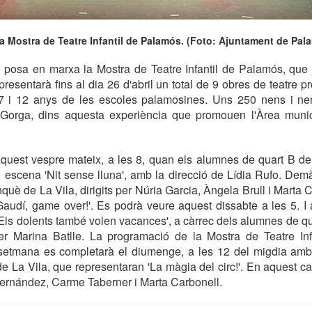
la Mostra de Teatre Infantil de Palamós. (Foto: Ajuntament de Pal
 posa en marxa la Mostra de Teatre Infantil de Palamós, que j
epresentarà fins al dia 26 d'abril un total de 9 obres de teatre 
7 i 12 anys de les escoles palamosines. Uns 250 nens i n
 Gorga, dins aquesta experiència que promouen l'Àrea munic
aquest vespre mateix, a les 8, quan els alumnes de quart B d
escena 'Nit sense lluna', amb la direcció de Lídia Rufo. Demà
nquè de La Vila, dirigits per Núria Garcia, Àngela Brull i Marta
Gaudí, game over!'. Es podrà veure aquest dissabte a les 5. I
 'Els dolents també volen vacances', a càrrec dels alumnes de q
 per Marina Batlle. La programació de la Mostra de Teatre In
setmana es completarà el diumenge, a les 12 del migdia amb 
e La Vila, que representaran 'La màgia del circ!'. En aquest cas
Fernández, Carme Taberner i Marta Carbonell.