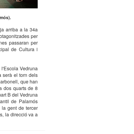
amós).
a arriba a la 34a
protagonitzades per
enes passaran per
ipal de Cultura i
e l'Escola Vedruna
 serà el torn dels
 Carbonell, que han
 a dos quarts de 8
uart B del Vedruna
fantil de Palamós
la gent de tercer
, la direcció va a