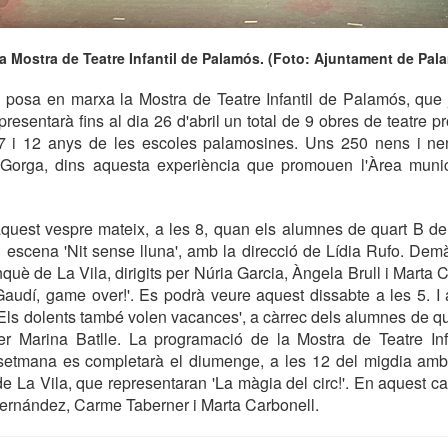
la Mostra de Teatre Infantil de Palamós. (Foto: Ajuntament de Pal
 posa en marxa la Mostra de Teatre Infantil de Palamós, que j
epresentarà fins al dia 26 d'abril un total de 9 obres de teatre 
7 i 12 anys de les escoles palamosines. Uns 250 nens i n
 Gorga, dins aquesta experiència que promouen l'Àrea munic
aquest vespre mateix, a les 8, quan els alumnes de quart B d
escena 'Nit sense lluna', amb la direcció de Lídia Rufo. Demà
nquè de La Vila, dirigits per Núria Garcia, Àngela Brull i Marta
Gaudí, game over!'. Es podrà veure aquest dissabte a les 5. I
 'Els dolents també volen vacances', a càrrec dels alumnes de q
 per Marina Batlle. La programació de la Mostra de Teatre In
setmana es completarà el diumenge, a les 12 del migdia amb 
e La Vila, que representaran 'La màgia del circ!'. En aquest cas
Fernández, Carme Taberner i Marta Carbonell.