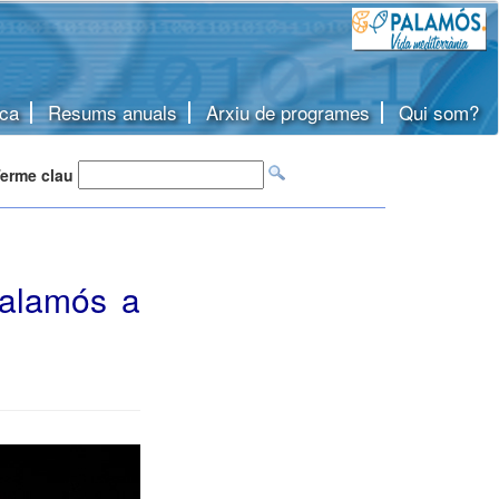
ca
Resums anuals
Arxiu de programes
Qui som?
erme clau
Palamós a