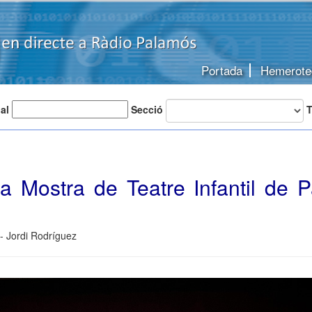
Portada
Hemerote
 al
Secció
T
la Mostra de Teatre Infantil de 
- Jordi Rodríguez