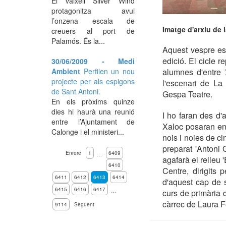
El vaixell Silver Wind
protagonitza avui
l’onzena escala de
Imatge d'arxiu de 
creuers al port de
Palamós. És la...
Aquest vespre es
edició. El cicle r
30/06/2009 - Medi
Ambient
Perfilen un nou
alumnes d'entre 
projecte per als espigons
l'escenari de La
de Sant Antoni.
Gespa Teatre.
En els pròxims quinze
dies hi haurà una reunió
I ho faran des d'
entre l’Ajuntament de
Xaloc posaran en 
Calonge i el ministeri...
nois i noies de ci
preparat 'Antoni 
Enrere
1
6409
…
agafarà el relleu
6410
Centre, dirigits
6411
6412
6413
6414
d'aquest cap de 
6415
6416
6417
…
curs de primària d
càrrec de Laura 
9114
Següent