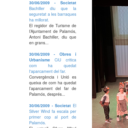
30/06/2009 - Societat
Bachiller diu que la
seguretat a les barraques
ha millorat.
El regidor de Turisme de
l’Ajuntament de Palamós,
Antoni Bachiller, diu que
en grans...
30/06/2009 - Obres i
Urbanisme
CiU critica
com ha quedat
l'aparcament del far.
Convergència i Unió es
queixa de com ha quedat
l’aparcament del far de
Palamós, després...
30/06/2009 - Societat
El
Silver Wind fa escala per
primer cop al port de
Palamós.