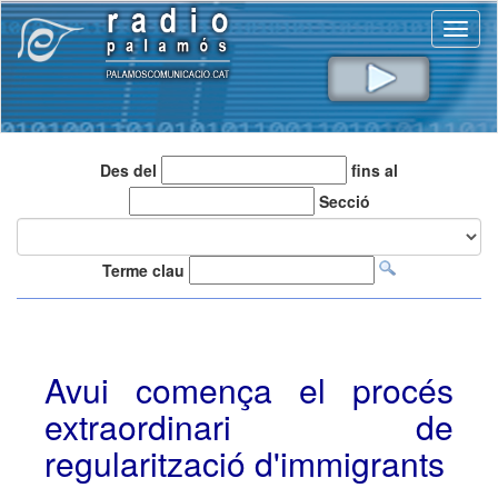
Toggl
naviga
Des del
fins al
Secció
Terme clau
Avui comença el procés
extraordinari de
regularització d'immigrants