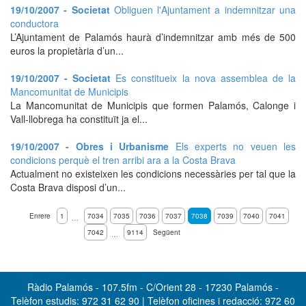
19/10/2007 - Societat
Obliguen l'Ajuntament a indemnitzar una
conductora
L’Ajuntament de Palamós haurà d’indemnitzar amb més de 500
euros la propietària d’un...
19/10/2007 - Societat
Es constitueix la nova assemblea de la
Mancomunitat de Municipis
La Mancomunitat de Municipis que formen Palamós, Calonge i
Vall-llobrega ha constituït ja el...
19/10/2007 - Obres i Urbanisme
Els experts no veuen les
condicions perquè el tren arribi ara a la Costa Brava
Actualment no existeixen les condicions necessàries per tal que la
Costa Brava disposi d’un...
Enrere
1
7034
7035
7036
7037
7038
7039
7040
7041
…
7042
9114
Següent
…
Ràdio Palamós - 107.5fm - C/Orient 28 - 17230 Palamós -
Telèfon estudis: 972 31 62 90 | Telèfon oficines i redacció: 972 60