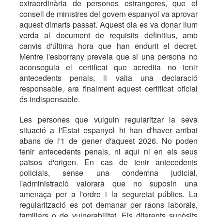
extraordinària de persones estrangeres, que el
consell de ministres del govern espanyol va aprovar
aquest dimarts passat. Aquest dia es va donar llum
verda al document de requisits definitius, amb
canvis d'última hora que han endurit el decret.
Mentre l'esborrany preveia que si una persona no
aconseguia el certificat que acredita no tenir
antecedents penals, li valia una declaració
responsable, ara finalment aquest certificat oficial
és indispensable.
Les persones que vulguin regularitzar la seva
situació a l'Estat espanyol hi han d'haver arribat
abans de l'1 de gener d'aquest 2026. No poden
tenir antecedents penals, ni aquí ni en els seus
països d'origen. En cas de tenir antecedents
policials, sense una condemna judicial,
l'administració valorarà que no suposin una
amenaça per a l'ordre i la seguretat públics. La
regularització es pot demanar per raons laborals,
familiars o de vulnerabilitat. Els diferents supòsits