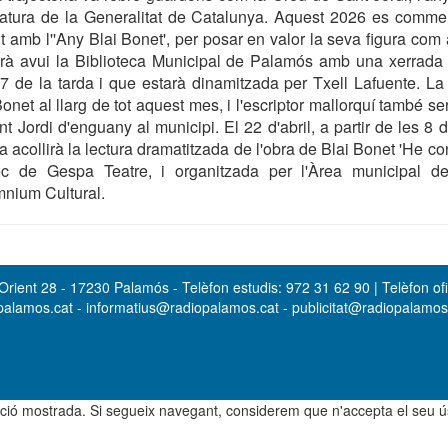
ratura de la Generalitat de Catalunya. Aquest 2026 es comme
amb l''Any Blai Bonet', per posar en valor la seva figura com a 
arà avui la Biblioteca Municipal de Palamós amb una xerrada s
 de la tarda i que estarà dinamitzada per Txell Lafuente. La
net al llarg de tot aquest mes, i l'escriptor mallorquí també se
t Jordi d'enguany al municipi. El 22 d'abril, a partir de les 8 
 acollirà la lectura dramatitzada de l'obra de Blai Bonet 'He co
rec de Gespa Teatre, i organitzada per l'Àrea municipal 
mnium Cultural.
rient 28 - 17230 Palamós - Telèfon estudis: 972 31 62 90 | Telèfon ofi
opalamos.cat - informatius@radiopalamos.cat - publicitat@radiopalamo
rmació mostrada. Si segueix navegant, considerem que n'accepta el seu 