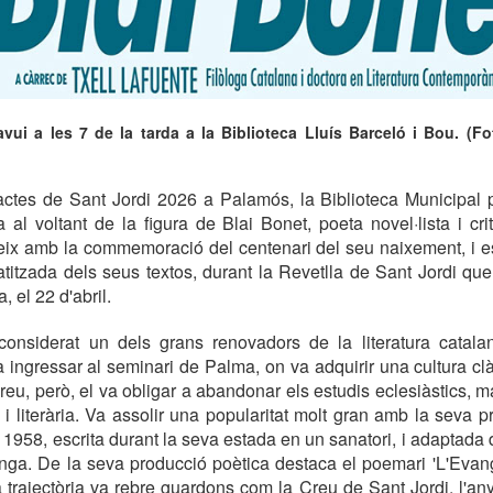
avui a les 7 de la tarda a la Biblioteca Lluís Barceló i Bou. (F
actes de Sant Jordi 2026 a Palamós, la Biblioteca Municipal
al voltant de la figura de Blai Bonet, poeta novel·lista i criti
ideix amb la commemoració del centenari del seu naixement, i
titzada dels seus textos, durant la Revetlla de Sant Jordi que
, el 22 d'abril.
considerat un dels grans renovadors de la literatura catala
a ingressar al seminari de Palma, on va adquirir una cultura clà
reu, però, el va obligar a abandonar els estudis eclesiàstics, 
l i literària. Va assolir una popularitat molt gran amb la seva p
l 1958, escrita durant la seva estada en un sanatori, i adaptada
onga. De la seva producció poètica destaca el poemari 'L'Eva
va trajectòria va rebre guardons com la Creu de Sant Jordi, l'an