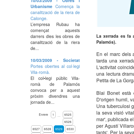
10/03/2009 - Obres i
Urbanisme
Comença la
canalització de la riera de
Calonge.
L’empresa Rubau ha
començat aquests
La xerrada es fa 
darrers dies les obres de
Palamós).
canalització de la riera
de...
En el marc dels 
10/03/2009 - Societat
tarda una xerrada 
Portes obertes al col·legi
L'activitat coinc
Vila-romà.
una lectura drama
El col•legi públic Vila-
Petita de La Gorga
romà de Palamós
convoca per a aquest
Blai Bonet està 
pròxim divendres una
D'origen humil, v
jornada de...
Una tuberculosi g
la seva visió vita
Enrere
1
6525
…
mar', publicada e
6526
per Agustí Villar
6527
6528
6529
6530
tants'. Per la se