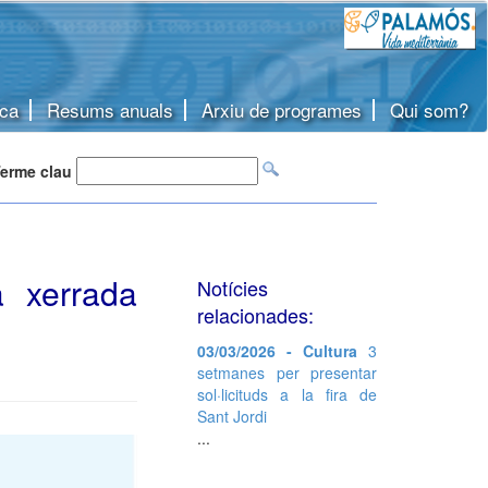
ca
Resums anuals
Arxiu de programes
Qui som?
erme clau
 xerrada
Notícies
relacionades:
03/03/2026 - Cultura
3
setmanes per presentar
sol·licituds a la fira de
Sant Jordi
...