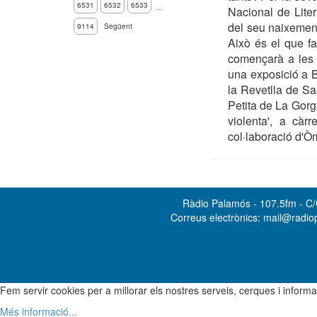
6531
6532
6533
…
Nacional de Lite
del seu naixement 
9114
Següent
Això és el que f
començarà a les 7
una exposició a Bo
la Revetlla de San
Petita de La Gorga
violenta', a càr
col·laboració d'Ò
Ràdio Palamós - 107.5fm - C/O
Correus electrònics: mail@radi
Fem servir cookies per a millorar els nostres serveis, cerques i info
Més informació...