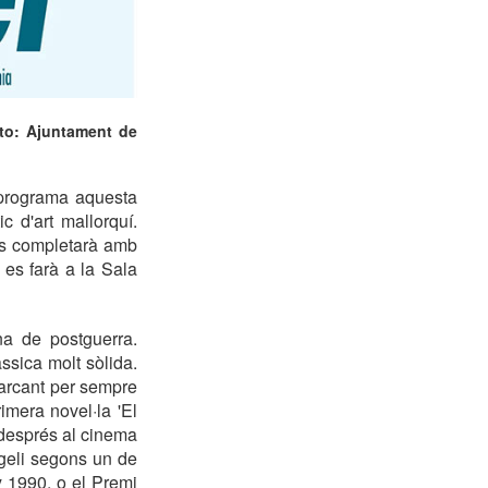
oto: Ajuntament de
 programa aquesta
c d'art mallorquí.
 es completarà amb
 es farà a la Sala
na de postguerra.
ssica molt sòlida.
marcant per sempre
rimera novel·la 'El
 després al cinema
ngeli segons un de
y 1990, o el Premi