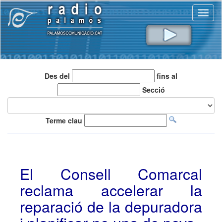
Toggl
naviga
Des del
fins al
Secció
Terme clau
El Consell Comarcal
reclama accelerar la
reparació de la depuradora