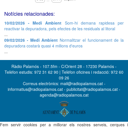
…
Notícies relacionades:
10/02/2026 - Medi Ambient
Som-hi demana rapidesa per
reactivar la depuradora, pels efectes de les residuals al litoral
...
09/02/2026 - Medi Ambient
Normalitzar el funcionament de la
depuradora costarà quasi 4 milions d'euros
...
Ràdio Palamós - 107.5fm - C/Orient 28 - 17230 Palamós -
Telèfon estudis: 972 31 62 90 | Telèfon oficines i redacció: 972 60
09 26
Correus electrònics: mail@radiopalamos.cat -
informatius@radiopalamos.cat - publicitat@radiopalamos.cat -
agenda@radiopalamos.cat
Fem servir cookies per a millorar els nostres serveis, cerques i