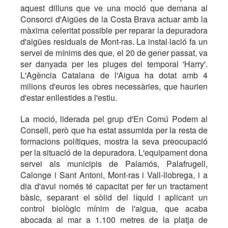
aquest dilluns que ve una moció que demana al
Consorci d'Aigües de la Costa Brava actuar amb la
màxima celeritat possible per reparar la depuradora
d'aigües residuals de Mont-ras. La instal·lació fa un
servei de mínims des que, el 20 de gener passat, va
ser danyada per les pluges del temporal 'Harry'.
L'Agència Catalana de l'Aigua ha dotat amb 4
milions d'euros les obres necessàries, que haurien
d'estar enllestides a l'estiu.
La moció, liderada pel grup d'En Comú Podem al
Consell, però que ha estat assumida per la resta de
formacions polítiques, mostra la seva preocupació
per la situació de la depuradora. L'equipament dona
servei als municipis de Palamós, Palafrugell,
Calonge i Sant Antoni, Mont-ras i Vall-llobrega, i a
dia d'avui només té capacitat per fer un tractament
bàsic, separant el sòlid del líquid i aplicant un
control biològic mínim de l'aigua, que acaba
abocada al mar a 1.100 metres de la platja de