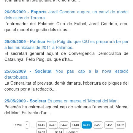
26/05/2009 - Esports
Jordi Condom augura un canvi de model
dels clubs de Tercera.
L’entrenador del Palamós Club de Futbol, Jordi Condom, creu
que el model de gestió dels clubs...
25/05/2009 - Política
Felip Puig diu que CiU es prepararà bé per
a les municipals de 2011 a Palamós.
El secretari general adjunt de Convergència Democràtica de
Catalunya, Felip Puig, diu que s’ha...
25/05/2009 - Societat
Nou pas cap a la nova estació
d'autobusos.
La Generalitat té prevista, demà dimarts, l'obertura de pliques del
concurs per a la redacció...
25/05/2009 - Societat
Es posa en marxa el 'Mercat del Mar'.
Palamós ha estrenat aquest cap de setmana l’anomenat ‘Mercat
del Mar’. Es tracta d’un...
Enrere
1
6445
6446
6447
6448
6449
6450
6451
6452
…
6453
9114
Següent