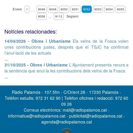
Enrere
1
9048
9049
9050
9051
9052
9053
9054
9055
…
9056
9112
Següent
…
Notícies relacionades:
14/04/2026 - Obres i Urbanisme
Els veïns de la Fosca volen
unes contribucions justes, després que el TSJC ha confirmat
l'anul·lació de les actuals
...
31/10/2025 - Obres i Urbanisme
L'Ajuntament presenta recurs a
la sentència que anul·la les contribucions dels veïns de la Fosca
...
Ràdio Palamós - 107.5fm - C/Orient 28 - 17230 Palamós -
Telèfon estudis: 972 31 62 90 | Telèfon oficines i redacció: 972 60
09 26
Correus electrònics: mail@radiopalamos.cat -
informatius@radiopalamos.cat - publicitat@radiopalamos.cat -
agenda@radiopalamos.cat