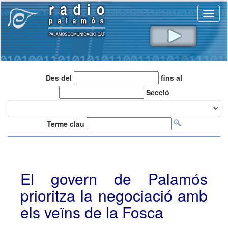
Toggl
naviga
Des del
fins al
Secció
Terme clau
El govern de Palamós
prioritza la negociació amb
els veïns de la Fosca