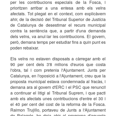
per les contribucions especials de la Fosca, i
prioritzen arribar a una entesa amb els veïns
afectats. Tot plegat en el context, com explicàvem
ahir, de la decisió del Tribunal Superior de Justícia
de Catalunya de desestimar el recurs municipal
contra la sentència que, a partir d'una demanda
dels veïns, va anul·lar les contribucions. El govern,
però, demana temps per estudiar fins a quin punt es
poden rebaixar.
Els veïns no estaven disposats a càrregar amb el
90 per cent dels 3'8 milions d'euros que costa
l'obra, tal i com pretenia l'Ajuntament. Junts per
Catalunya, en l'oposició a l'Ajuntament, creu que la
proposta municipal estava condemnada al fracàs, i
demana ara al govern d'ERC i el PSC que renunciï
a continuar el litigi al Tribunal Suprem, i que pacti
amb els afectats unes contribucions d'entre el 30 i
el 40 per cent del cost de la reforma de la Fosca.
Raimon Trujillo, portaveu de Junts a l'Ajuntament
de Palamós, ho deia ahir al programa d'aquesta