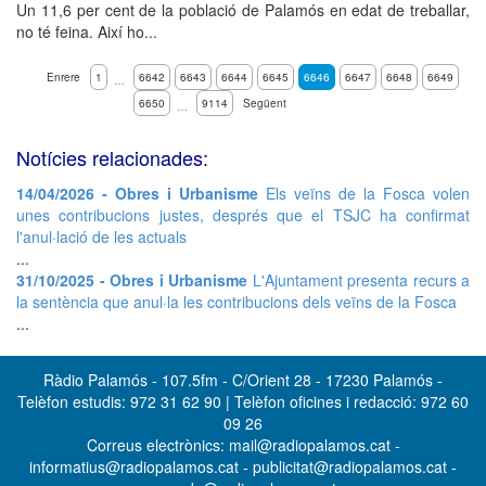
Un 11,6 per cent de la població de Palamós en edat de treballar,
no té feina. Així ho...
Enrere
1
6642
6643
6644
6645
6646
6647
6648
6649
…
6650
9114
Següent
…
Notícies relacionades:
14/04/2026 - Obres i Urbanisme
Els veïns de la Fosca volen
unes contribucions justes, després que el TSJC ha confirmat
l'anul·lació de les actuals
...
31/10/2025 - Obres i Urbanisme
L'Ajuntament presenta recurs a
la sentència que anul·la les contribucions dels veïns de la Fosca
...
Ràdio Palamós - 107.5fm - C/Orient 28 - 17230 Palamós -
Telèfon estudis: 972 31 62 90 | Telèfon oficines i redacció: 972 60
09 26
Correus electrònics: mail@radiopalamos.cat -
informatius@radiopalamos.cat - publicitat@radiopalamos.cat -