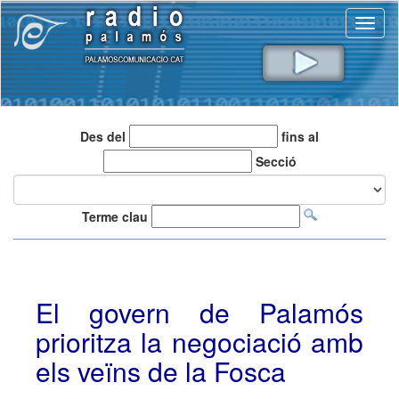
Toggl
naviga
Des del
fins al
Secció
Terme clau
El govern de Palamós
prioritza la negociació amb
els veïns de la Fosca