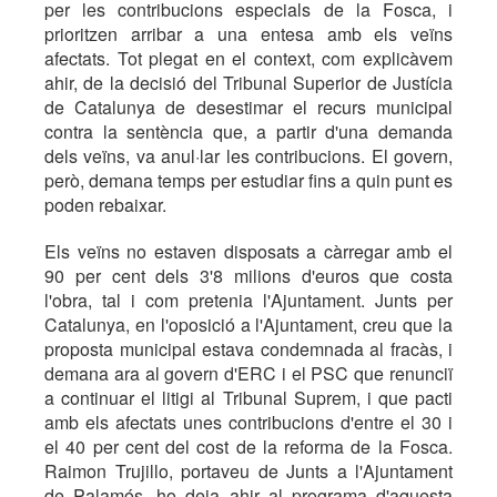
per les contribucions especials de la Fosca, i
prioritzen arribar a una entesa amb els veïns
afectats. Tot plegat en el context, com explicàvem
ahir, de la decisió del Tribunal Superior de Justícia
de Catalunya de desestimar el recurs municipal
contra la sentència que, a partir d'una demanda
dels veïns, va anul·lar les contribucions. El govern,
però, demana temps per estudiar fins a quin punt es
poden rebaixar.
Els veïns no estaven disposats a càrregar amb el
90 per cent dels 3'8 milions d'euros que costa
l'obra, tal i com pretenia l'Ajuntament. Junts per
Catalunya, en l'oposició a l'Ajuntament, creu que la
proposta municipal estava condemnada al fracàs, i
demana ara al govern d'ERC i el PSC que renunciï
a continuar el litigi al Tribunal Suprem, i que pacti
amb els afectats unes contribucions d'entre el 30 i
el 40 per cent del cost de la reforma de la Fosca.
Raimon Trujillo, portaveu de Junts a l'Ajuntament
de Palamós, ho deia ahir al programa d'aquesta