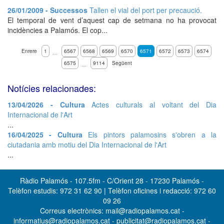
26/01/2009 - Successos
Tallen el vial del port per precaució.
El temporal de vent d’aquest cap de setmana no ha provocat
incidències a Palamós. El cop...
Enrere
1
6567
6568
6569
6570
6571
6572
6573
6574
…
6575
9114
Següent
…
Notícies relacionades:
13/04/2026 - Cultura
Actes culturals al voltant del Dia
Internacional de l'Art
...
16/04/2025 - Cultura
Els pintors palamosins s'obren a la
ciutadania amb motiu del Dia Internacional de l'Art
...
Ràdio Palamós - 107.5fm - C/Orient 28 - 17230 Palamós -
Telèfon estudis: 972 31 62 90 | Telèfon oficines i redacció: 972 60
09 26
Correus electrònics: mail@radiopalamos.cat -
informatius@radiopalamos.cat - publicitat@radiopalamos.cat -