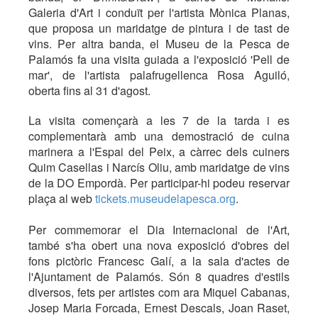
Galeria d'Art i conduït per l'artista Mònica Planas,
que proposa un maridatge de pintura i de tast de
vins. Per altra banda, el Museu de la Pesca de
Palamós fa una visita guiada a l'exposició 'Pell de
mar', de l'artista palafrugellenca Rosa Aguiló,
oberta fins al 31 d'agost.
La visita començarà a les 7 de la tarda i es
complementarà amb una demostració de cuina
marinera a l'Espai del Peix, a càrrec dels cuiners
Quim Casellas i Narcís Oliu, amb maridatge de vins
de la DO Empordà. Per participar-hi podeu reservar
plaça al web
tickets.museudelapesca.org
.
Per commemorar el Dia Internacional de l'Art,
també s'ha obert una nova exposició d'obres del
fons pictòric Francesc Galí, a la sala d'actes de
l'Ajuntament de Palamós. Són 8 quadres d'estils
diversos, fets per artistes com ara Miquel Cabanas,
Josep Maria Forcada, Ernest Descals, Joan Raset,