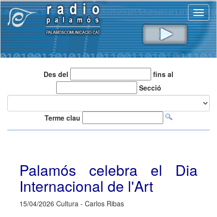
Toggl
naviga
Des del
fins al
Secció
Terme clau
Palamós celebra el Dia
Internacional de l'Art
15/04/2026 Cultura - Carlos Ribas