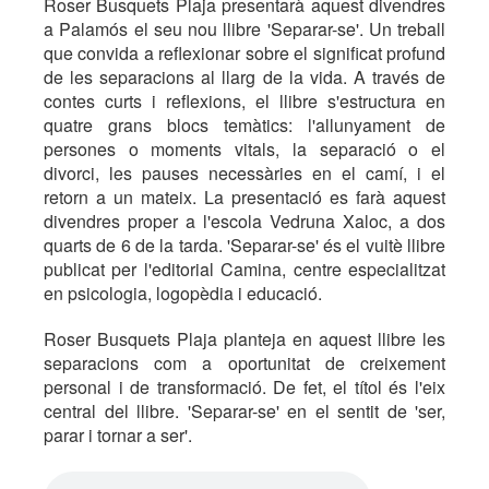
Roser Busquets Plaja presentarà aquest divendres
a Palamós el seu nou llibre 'Separar-se'. Un treball
que convida a reflexionar sobre el significat profund
de les separacions al llarg de la vida. A través de
contes curts i reflexions, el llibre s'estructura en
quatre grans blocs temàtics: l'allunyament de
persones o moments vitals, la separació o el
divorci, les pauses necessàries en el camí, i el
retorn a un mateix. La presentació es farà aquest
divendres proper a l'escola Vedruna Xaloc, a dos
quarts de 6 de la tarda. 'Separar-se' és el vuitè llibre
publicat per l'editorial Camina, centre especialitzat
en psicologia, logopèdia i educació.
Roser Busquets Plaja planteja en aquest llibre les
separacions com a oportunitat de creixement
personal i de transformació. De fet, el títol és l'eix
central del llibre. 'Separar-se' en el sentit de 'ser,
parar i tornar a ser'.