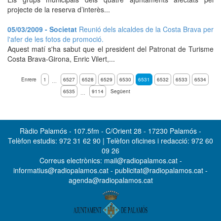
projecte de la reserva d’interès...
05/03/2009 - Societat
Reunió dels alcaldes de la Costa Brava per
l'afer de les fotos de promoció.
Aquest matí s'ha sabut que el president del Patronat de Turisme
Costa Brava-Girona, Enric Vilert,...
Enrere
1
6527
6528
6529
6530
6531
6532
6533
6534
…
6535
9114
Següent
…
Ràdio Palamós - 107.5fm - C/Orient 28 - 17230 Palamós -
Telèfon estudis: 972 31 62 90 | Telèfon oficines i redacció: 972 60
09 26
Correus electrònics: mail@radiopalamos.cat -
informatius@radiopalamos.cat - publicitat@radiopalamos.cat -
agenda@radiopalamos.cat