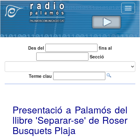
Toggl
naviga
Des del
fins al
Secció
Terme clau
Presentació a Palamós del
llibre 'Separar-se' de Roser
Busquets Plaja