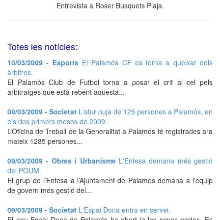
Entrevista a Roser Busquets Plaja.
Totes les notícies:
10/03/2009 - Esports
El Palamós CF es torna a queixar dels
àrbitres.
El Palamós Club de Futbol torna a posar el crit al cel pels
arbitratges que està rebent aquesta...
09/03/2009 - Societat
L'atur puja de 125 persones a Palamós, en
els dos primers mesos de 2009.
L’Oficina de Treball de la Generalitat a Palamós té registrades ara
mateix 1285 persones...
09/03/2009 - Obres i Urbanisme
L'Entesa demana més gestió
del POUM.
El grup de l’Entesa a l’Ajuntament de Palamós demana a l’equip
de govern més gestió del...
09/03/2009 - Societat
L'Espai Dona entra en servei.
El nou Espai Dona de Palamós ha obert ja les seves portes. Es