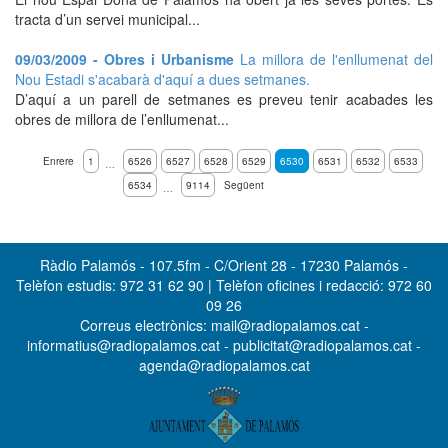
tracta d’un servei municipal...
09/03/2009 - Obres i Urbanisme
La millora de l'enllumenat del
Nou Estadi s'acabarà d'aquí a dues setmanes.
D’aquí a un parell de setmanes es preveu tenir acabades les
obres de millora de l’enllumenat...
Enrere
1
6526
6527
6528
6529
6530
6531
6532
6533
…
6534
9114
Següent
…
Ràdio Palamós - 107.5fm - C/Orient 28 - 17230 Palamós -
Telèfon estudis: 972 31 62 90 | Telèfon oficines i redacció: 972 60
09 26
Correus electrònics: mail@radiopalamos.cat -
informatius@radiopalamos.cat - publicitat@radiopalamos.cat -
agenda@radiopalamos.cat