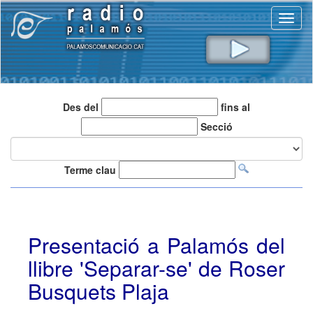
Toggl
naviga
Des del
fins al
Secció
Terme clau
Presentació a Palamós del
llibre 'Separar-se' de Roser
Busquets Plaja