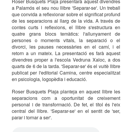
Roser Busquets Plaja presentarà aquest divendres
a Palamós el seu nou llibre 'Separar-se'. Un treball
que convida a reflexionar sobre el significat profund
de les separacions al llarg de la vida. A través de
contes curts i reflexions, el llibre s'estructura en
quatre grans blocs temàtics: l'allunyament de
persones o moments vitals, la separació o el
divorci, les pauses necessàries en el camí, i el
retorn a un mateix. La presentació es farà aquest
divendres proper a l'escola Vedruna Xaloc, a dos
quarts de 6 de la tarda. 'Separar-se' és el vuitè llibre
publicat per l'editorial Camina, centre especialitzat
en psicologia, logopèdia i educació.
Roser Busquets Plaja planteja en aquest llibre les
separacions com a oportunitat de creixement
personal i de transformació. De fet, el títol és l'eix
central del llibre. 'Separar-se' en el sentit de 'ser,
parar i tornar a ser'.