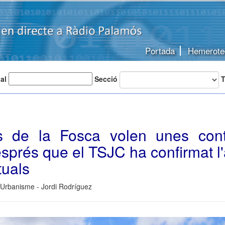
Portada
Hemerote
 al
Secció
T
s de la Fosca volen unes cont
esprés que el TSJC ha confirmat l'
tuals
 Urbanisme - Jordi Rodríguez