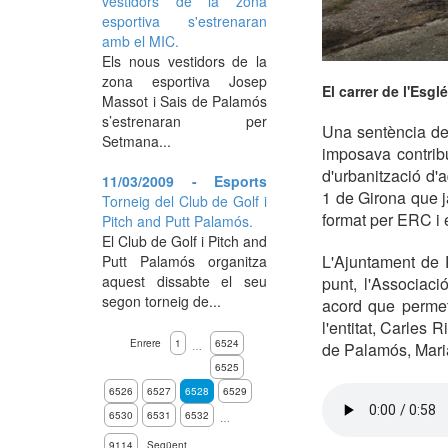
vestidors de la zona
esportiva s'estrenaran
amb el MIC.
Els nous vestidors de la
zona esportiva Josep
El carrer de l'Esgl
Massot i Sais de Palamós
s’estrenaran per
Una sentència del
Setmana...
imposava contrib
d'urbanització d'a
11/03/2009 - Esports
1 de Girona que j
Torneig del Club de Golf i
format per ERC i 
Pitch and Putt Palamós.
El Club de Golf i Pitch and
L'Ajuntament de 
Putt Palamós organitza
aquest dissabte el seu
punt, l'Associac
segon torneig de...
acord que permet
l'entitat, Carles 
Enrere
1
6524
de Palamós, Maria
…
6525
6526
6527
6528
6529
6530
6531
6532
…
9114
Següent