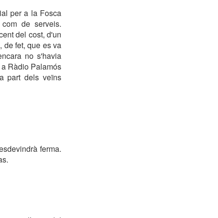
al per a la Fosca
a com de serveis.
ent del cost, d'un
, de fet, que es va
encara no s'havia
at a Ràdio Palamós
a part dels veïns
 esdevindrà ferma.
as.