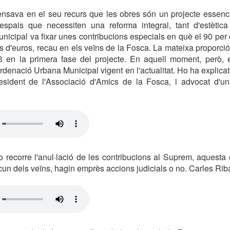
ensava en el seu recurs que les obres són un projecte essenci
espais que necessiten una reforma integral, tant d'estètic
nicipal va fixar unes contribucions especials en què el 90 per c
ns d'euros, recau en els veïns de la Fosca. La mateixa proporció
03 en la primera fase del projecte. En aquell moment, però, 
Ordenació Urbana Municipal vigent en l'actualitat. Ho ha explic
esident de l'Associació d'Amics de la Fosca, i advocat d'un
o recorre l'anul·lació de les contribucions al Suprem, aquesta
scun dels veïns, hagin emprès accions judicials o no. Carles Rib