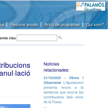
ca
Resums anuals
Arxiu de programes
Qui som?
erme clau
ribucions
Notícies
relacionades:
anul·lació
31/10/2025 - Obres i
Urbanisme
L'Ajuntament
presenta recurs a la
sentència que anul·la les
contribucions dels veïns
de la Fosca
...