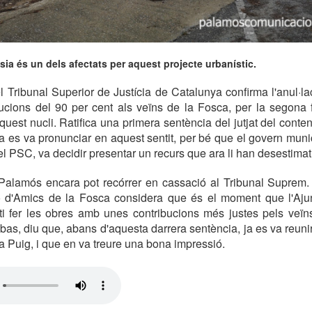
ésia és un dels afectats per aquest projecte urbanístic.
 Tribunal Superior de Justícia de Catalunya confirma l'anul·la
ucions del 90 per cent als veïns de la Fosca, per la segona 
quest nucli. Ratifica una primera sentència del jutjat del conte
a es va pronunciar en aquest sentit, per bé que el govern mun
el PSC, va decidir presentar un recurs que ara li han desestimat
Palamós encara pot recórrer en cassació al Tribunal Suprem. 
ió d'Amics de la Fosca considera que és el moment que l'Ajunt
i fer les obres amb unes contribucions més justes pels veïns
Ribas, diu que, abans d'aquesta darrera sentència, ja es va reun
 Puig, i que en va treure una bona impressió.