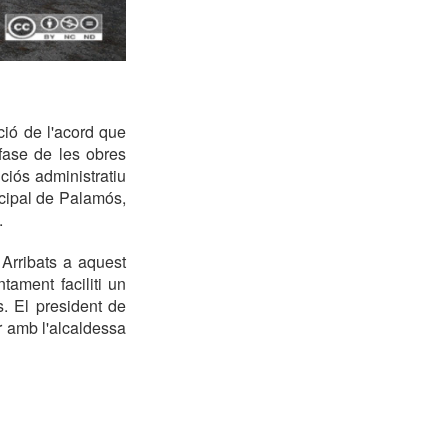
ció de l'acord que
fase de les obres
nciós administratiu
icipal de Palamós,
.
Arribats a aquest
ament faciliti un
. El president de
ir amb l'alcaldessa