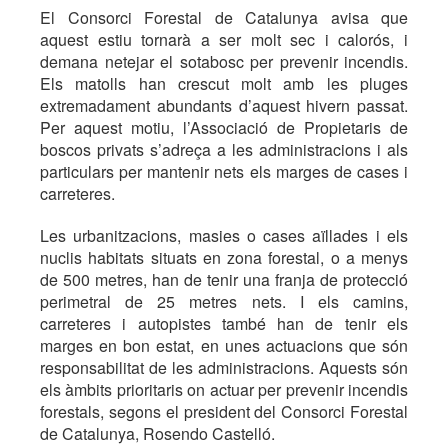
El Consorci Forestal de Catalunya avisa que
aquest estiu tornarà a ser molt sec i calorós, i
demana netejar el sotabosc per prevenir incendis.
Els matolls han crescut molt amb les pluges
extremadament abundants d’aquest hivern passat.
Per aquest motiu, l’Associació de Propietaris de
boscos privats s’adreça a les administracions i als
particulars per mantenir nets els marges de cases i
carreteres.
Les urbanitzacions, masies o cases aïllades i els
nuclis habitats situats en zona forestal, o a menys
de 500 metres, han de tenir una franja de protecció
perimetral de 25 metres nets. I els camins,
carreteres i autopistes també han de tenir els
marges en bon estat, en unes actuacions que són
responsabilitat de les administracions. Aquests són
els àmbits prioritaris on actuar per prevenir incendis
forestals, segons el president del Consorci Forestal
de Catalunya, Rosendo Castelló.