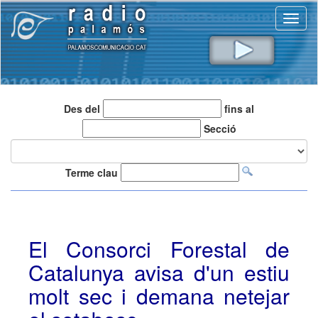
Toggl
naviga
Des del
fins al
Secció
Terme clau
El Consorci Forestal de
Catalunya avisa d'un estiu
molt sec i demana netejar