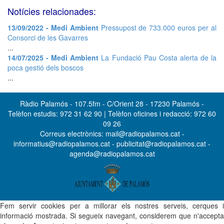
Notícies relacionades:
13/09/2022 - Medi Ambient
Pressupost de 733.000 euros per al
Consorci de les Gavarres
...
14/07/2025 - Medi Ambient
La Fundació Pau Costa alerta de la
poca gestió dels boscos
...
Ràdio Palamós - 107.5fm - C/Orient 28 - 17230 Palamós -
Telèfon estudis: 972 31 62 90 | Telèfon oficines i redacció: 972 60
09 26
Correus electrònics: mail@radiopalamos.cat -
informatius@radiopalamos.cat - publicitat@radiopalamos.cat -
agenda@radiopalamos.cat
Fem servir cookies per a millorar els nostres serveis, cerques i
informació mostrada. Si segueix navegant, considerem que n'accepta