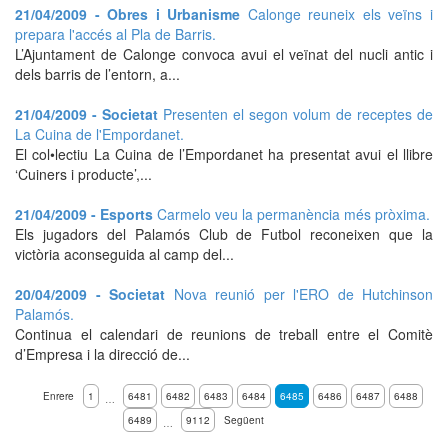
21/04/2009 - Obres i Urbanisme
Calonge reuneix els veïns i
prepara l'accés al Pla de Barris.
L’Ajuntament de Calonge convoca avui el veïnat del nucli antic i
dels barris de l’entorn, a...
21/04/2009 - Societat
Presenten el segon volum de receptes de
La Cuina de l'Empordanet.
El col•lectiu La Cuina de l’Empordanet ha presentat avui el llibre
‘Cuiners i producte’,...
21/04/2009 - Esports
Carmelo veu la permanència més pròxima.
Els jugadors del Palamós Club de Futbol reconeixen que la
victòria aconseguida al camp del...
20/04/2009 - Societat
Nova reunió per l'ERO de Hutchinson
Palamós.
Continua el calendari de reunions de treball entre el Comitè
d’Empresa i la direcció de...
Enrere
1
6481
6482
6483
6484
6485
6486
6487
6488
…
6489
9112
Següent
…