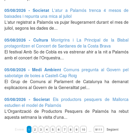
05/08/2026 - Societat
L'atur a Palamós trenca 4 mesos de
baixades i repunta una mica al juliol
L'atur registrat a Palamós va pujar lleugerament durant el mes de
juliol, segons les dades de...
05/08/2026 - Cultura
Montgrins i La Principal de la Bisbal
protagonitzen el Concert de Sardanes de la Costa Brava
El festival Amb So de Cobla es va estrenar ahir a la nit a Palamós
amb el concert de l'Orquestra...
05/08/2026 - Medi Ambient
Comuns pregunta al Govern pel
sabotatge de boies a Castell-Cap Roig
El Grup de Comuns al Parlament de Catalunya ha demanat
explicacions al Govern de la Generalitat pel...
05/08/2026 - Societat
Els productors pesquers de Mallorca
estudien el model de Palamós
L'Organització de Productors Pesquers de Palamós ha rebut
aquesta setmana la visita d'una...
Enrere
1
2
3
4
5
6
7
8
9
10
9111
Següent
…