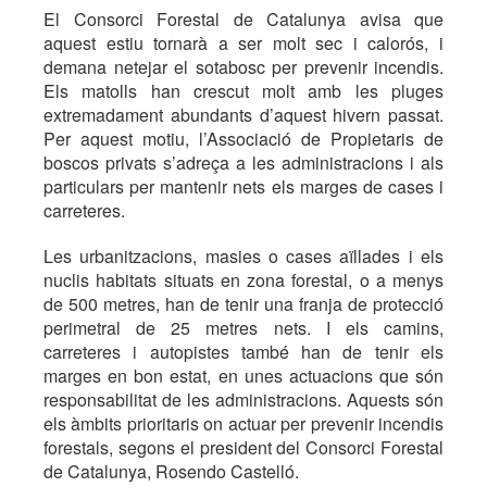
El Consorci Forestal de Catalunya avisa que
aquest estiu tornarà a ser molt sec i calorós, i
demana netejar el sotabosc per prevenir incendis.
Els matolls han crescut molt amb les pluges
extremadament abundants d’aquest hivern passat.
Per aquest motiu, l’Associació de Propietaris de
boscos privats s’adreça a les administracions i als
particulars per mantenir nets els marges de cases i
carreteres.
Les urbanitzacions, masies o cases aïllades i els
nuclis habitats situats en zona forestal, o a menys
de 500 metres, han de tenir una franja de protecció
perimetral de 25 metres nets. I els camins,
carreteres i autopistes també han de tenir els
marges en bon estat, en unes actuacions que són
responsabilitat de les administracions. Aquests són
els àmbits prioritaris on actuar per prevenir incendis
forestals, segons el president del Consorci Forestal
de Catalunya, Rosendo Castelló.