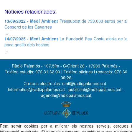
Notícies relacionades:
13/09/2022 - Medi Ambient
Pressupost de 733.000 euros per al
Consorci de les Gavarres
...
14/07/2025 - Medi Ambient
La Fundació Pau Costa alerta de la
poca gestió dels boscos
...
Ràdio Palamós - 107.5fm - C/Orient 28 - 17230 Palamós -
Telèfon estudis: 972 31 62 90 | Telèfon oficines i redacció: 972 60
09 26
Correus electrònics: mail@radiopalamos.cat -
informatius@radiopalamos.cat - publicitat@radiopalamos.cat -
agenda@radiopalamos.cat
Fem servir cookies per a millorar els nostres serveis, cerques i
informació mostrada. Si segueix navegant, considerem que n'accepta