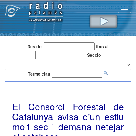
Toggl
naviga
Des del
fins al
Secció
Terme clau
El Consorci Forestal de
Catalunya avisa d'un estiu
molt sec i demana netejar