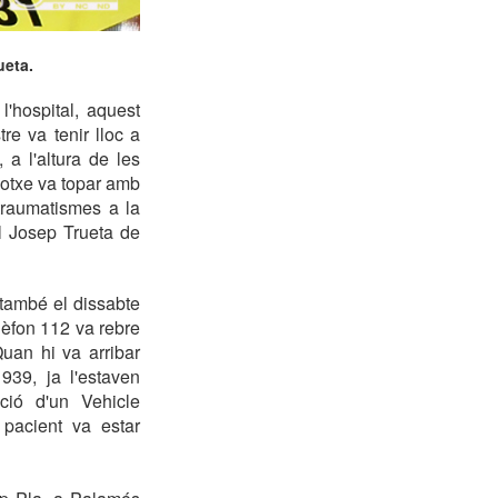
ueta.
l'hospital, aquest
re va tenir lloc a
 a l'altura de les
cotxe va topar amb
 traumatismes a la
l Josep Trueta de
 també el dissabte
lèfon 112 va rebre
Quan hi va arribar
939, ja l'estaven
ció d'un Vehicle
 pacient va estar