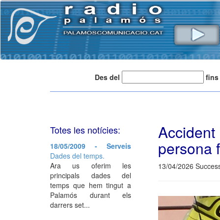
Des del
fins
Accident
Totes les notícies:
persona f
18/05/2009 - Serveis
Dades del temps.
Ara us oferim les
13/04/2026 Success
principals dades del
temps que hem tingut a
Palamós durant els
darrers set...