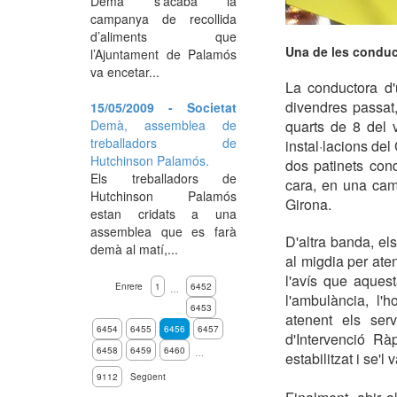
Demà s’acaba la
campanya de recollida
d’aliments que
Una de les conduct
l’Ajuntament de Palamós
va encetar...
La conductora d'u
divendres passat,
15/05/2009 - Societat
Demà, assemblea de
quarts de 8 del v
treballadors de
instal·lacions de
Hutchinson Palamós.
dos patinets cond
Els treballadors de
cara, en una cam
Hutchinson Palamós
Girona.
estan cridats a una
assemblea que es farà
D'altra banda, el
demà al matí,...
al migdia per ate
l'avís que aquest
Enrere
1
6452
…
l'ambulància, l'
6453
atenent els ser
6454
6455
6456
6457
d'Intervenció Rà
6458
6459
6460
…
estabilitzat i se'l
9112
Següent