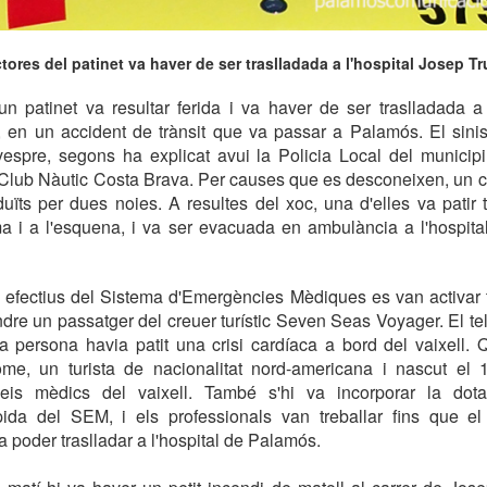
ores del patinet va haver de ser traslladada a l'hospital Josep Tr
n patinet va resultar ferida i va haver de ser traslladada a 
 en un accident de trànsit que va passar a Palamós. El sinist
espre, segons ha explicat avui la Policia Local del municipi,
l Club Nàutic Costa Brava. Per causes que es desconeixen, un 
uïts per dues noies. A resultes del xoc, una d'elles va patir
a i a l'esquena, i va ser evacuada en ambulància a l'hospita
s efectius del Sistema d'Emergències Mèdiques es van activar
ndre un passatger del creuer turístic Seven Seas Voyager. El te
a persona havia patit una crisi cardíaca a bord del vaixell. 
home, un turista de nacionalitat nord-americana i nascut el 1
veis mèdics del vaixell. També s'hi va incorporar la dota
pida del SEM, i els professionals van treballar fins que el
 va poder traslladar a l'hospital de Palamós.