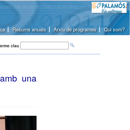
ca
Resums anuals
Arxiu de programes
Qui som?
erme clau
, amb una