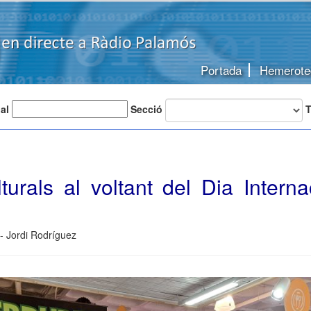
Portada
Hemerote
 al
Secció
T
turals al voltant del Dia Intern
- Jordi Rodríguez