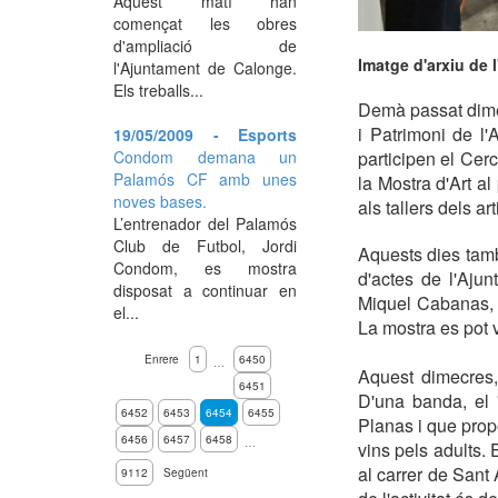
Aquest matí han
començat les obres
d'ampliació de
Imatge d'arxiu de 
l'Ajuntament de Calonge.
Els treballs...
Demà passat dimecr
i Patrimoni de l
19/05/2009 - Esports
Condom demana un
participen el Cerc
Palamós CF amb unes
la Mostra d'Art al
noves bases.
als tallers dels a
L’entrenador del Palamós
Club de Futbol, Jordi
Aquests dies tamb
Condom, es mostra
d'actes de l'Aju
disposat a continuar en
Miquel Cabanas, 
el...
La mostra es pot v
Enrere
1
6450
…
Aquest dimecres, 
6451
D'una banda, el 
6452
6453
6454
6455
Planas i que propo
6456
6457
6458
…
vins pels adults. 
al carrer de Sant 
9112
Següent