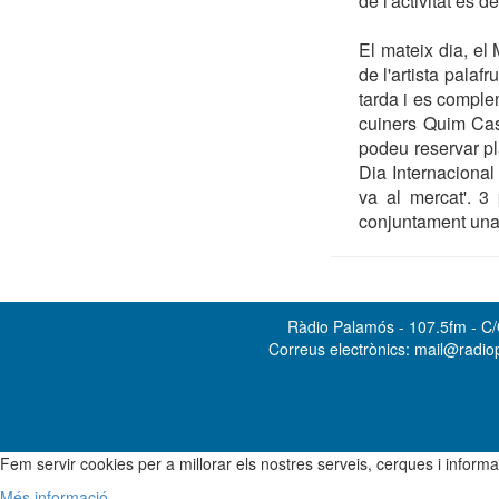
de l'activitat és 
El mateix dia, el
de l'artista palaf
tarda i es comple
cuiners Quim Cas
podeu reservar p
Dia Internacional
va al mercat'. 3
conjuntament una a
Ràdio Palamós - 107.5fm - C/O
Correus electrònics: mail@radi
Fem servir cookies per a millorar els nostres serveis, cerques i info
Més informació...