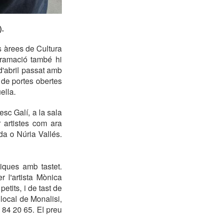
).
es àrees de Cultura
gramació també hi
 d'abril passat amb
 de portes obertes
ella.
sc Galí, a la sala
 artistes com ara
a o Núria Vallés.
tiques amb tastet.
 l'artista Mònica
etits, i de tast de
 local de Monalisi,
7 84 20 65. El preu