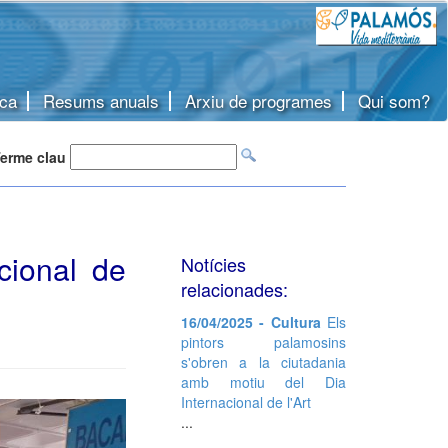
ca
Resums anuals
Arxiu de programes
Qui som?
erme clau
acional de
Notícies
relacionades:
16/04/2025 - Cultura
Els
pintors palamosins
s'obren a la ciutadania
amb motiu del Dia
Internacional de l'Art
...