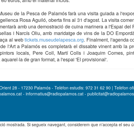
de 60 euros, amb el material inclòs.
 Museu de la Pesca de Palamós farà una visita guiada a l'exposi
rugellenca Rosa Aguiló, oberta fins al 31 d'agost. La visita come
mentarà amb una demostració de cuina marinera a l'Espai del P
ellas i Narcís Oliu, amb maridatge de vins de la DO Empordà. 
laça al web
tickets.museudelapesca.org
. Finalment, l'agenda 
 de l'Art a Palamós es completarà el dissabte vinent amb la pr
 pintors locals, Pere Coll, Martí Colls i Joaquim Comes, pint
quarel·la de gran format, a l'espai 'El provisional'.
rient 28 - 17230 Palamós - Telèfon estudis: 972 31 62 90 | Telèfon ofi
opalamos.cat - informatius@radiopalamos.cat - publicitat@radiopalamo
rmació mostrada. Si segueix navegant, considerem que n'accepta el seu 