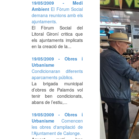
19/05/2009 - Medi
Ambient
El Fòrum Social
demana reunions amb els
ajuntaments.
El Fòrum Social del
Litoral Gironí critica que
els ajuntaments implicats
en la creació de la...
19/05/2009 - Obres i
Urbanisme
Condicionaran diferents
aparcaments públics.
La brigada municipal
d’obres de Palamós vol
tenir ben condicionats,
abans de l’estiu,...
19/05/2009 - Obres i
Urbanisme
Comencen
les obres d'ampliació de
l'Ajuntament de Calonge.