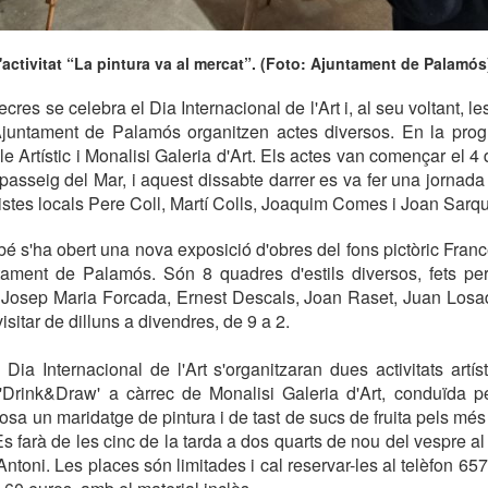
l'activitat “La pintura va al mercat”. (Foto: Ajuntament de Palamós
es se celebra el Dia Internacional de l'Art i, al seu voltant, l
'Ajuntament de Palamós organitzen actes diversos. En la pro
le Artístic i Monalisi Galeria d'Art. Els actes van començar el 4
 passeig del Mar, i aquest dissabte darrer es va fer una jornada
rtistes locals Pere Coll, Martí Colls, Joaquim Comes i Joan Sarqu
é s'ha obert una nova exposició d'obres del fons pictòric France
ntament de Palamós. Són 8 quadres d'estils diversos, fets per
Josep Maria Forcada, Ernest Descals, Joan Raset, Juan Losad
isitar de dilluns a divendres, de 9 a 2.
Dia Internacional de l'Art s'organitzaran dues activitats artís
'Drink&Draw' a càrrec de Monalisi Galeria d'Art, conduïda per
sa un maridatge de pintura i de tast de sucs de fruita pels més p
Es farà de les cinc de la tarda a dos quarts de nou del vespre al
Antoni. Les places són limitades i cal reservar-les al telèfon 65