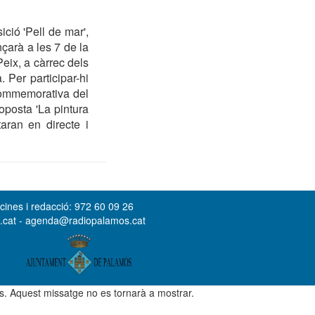
ció 'Pell de mar',
nçarà a les 7 de la
eix, a càrrec dels
Per participar-hi
commemorativa del
oposta 'La pintura
aran en directe i
cines i redacció: 972 60 09 26
s.cat - agenda@radiopalamos.cat
ús. Aquest missatge no es tornarà a mostrar.