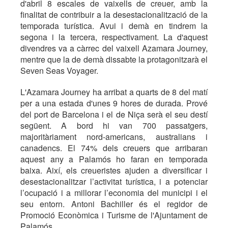
d'abril 8 escales de vaixells de creuer, amb la
finalitat de contribuir a la desestacionalització de la
temporada turística. Avui i demà en tindrem la
segona i la tercera, respectivament. La d'aquest
divendres va a càrrec del vaixell Azamara Journey,
mentre que la de demà dissabte la protagonitzarà el
Seven Seas Voyager.
L'Azamara Journey ha arribat a quarts de 8 del matí
per a una estada d'unes 9 hores de durada. Prové
del port de Barcelona i el de Niça serà el seu destí
següent. A bord hi van 700 passatgers,
majoritàriament nord-americans, australians i
canadencs. El 74% dels creuers que arribaran
aquest any a Palamós ho faran en temporada
baixa. Així, els creueristes ajuden a diversificar i
desestacionalitzar l’activitat turística, i a potenciar
l’ocupació i a millorar l’economia del municipi i el
seu entorn. Antoni Bachiller és el regidor de
Promoció Econòmica i Turisme de l'Ajuntament de
Palamós.