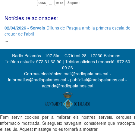
9056
9115
Següent
…
Notícies relacionades:
02/04/2026 - Serveis
Dilluns de Pasqua amb la primera escala de
creuer de l'abril
...
Ràdio Palamós - 107.5fm - C/Orient 28 - 17230 Palamós -
Telèfon estudis: 972 31 62 90 | Telèfon oficines i redacció: 972 60
09 26
Correus electrònics: mail@radiopalamos.cat -
informatius@radiopalamos.cat - publicitat@radiopalamos.cat -
agenda@radiopalamos.cat
Fem servir cookies per a millorar els nostres serveis, cerques i
informació mostrada. Si segueix navegant, considerem que n'accepta
el seu ús. Aquest missatge no es tornarà a mostrar.