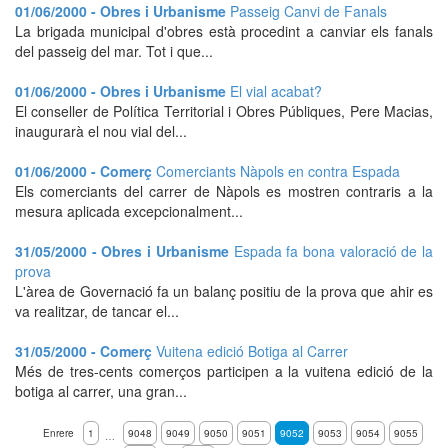
01/06/2000 - Obres i Urbanisme
Passeig Canvi de Fanals
La brigada municipal d'obres està procedint a canviar els fanals
del passeig del mar. Tot i que...
01/06/2000 - Obres i Urbanisme
El vial acabat?
El conseller de Política Territorial i Obres Públiques, Pere Macias,
inaugurarà el nou vial del...
01/06/2000 - Comerç
Comerciants Nàpols en contra Espada
Els comerciants del carrer de Nàpols es mostren contraris a la
mesura aplicada excepcionalment...
31/05/2000 - Obres i Urbanisme
Espada fa bona valoració de la
prova
L'àrea de Governació fa un balanç positiu de la prova que ahir es
va realitzar, de tancar el...
31/05/2000 - Comerç
Vuitena edició Botiga al Carrer
Més de tres-cents comerços participen a la vuitena edició de la
botiga al carrer, una gran...
Enrere
1
9048
9049
9050
9051
9052
9053
9054
9055
…