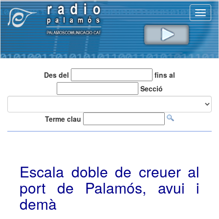
Toggl
naviga
Des del
fins al
Secció
Terme clau
Escala doble de creuer al
port de Palamós, avui i
demà