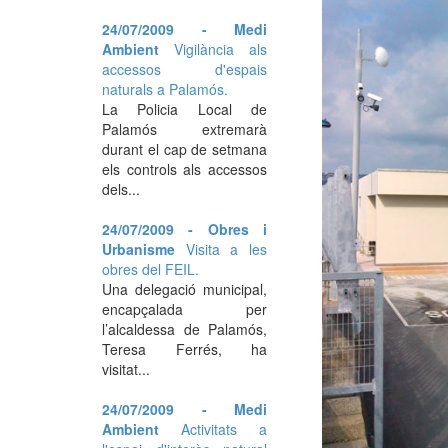
24/07/2009 - Medi
Ambient
Vigilància als
accessos d'espais
naturals a Palamós.
La Policia Local de
Palamós extremarà
durant el cap de setmana
els controls als accessos
dels...
24/07/2009 - Obres i
Urbanisme
Visita a les
obres del FEIL.
Una delegació municipal,
encapçalada per
l’alcaldessa de Palamós,
Teresa Ferrés, ha
visitat...
24/07/2009 - Medi
Ambient
Activitats a