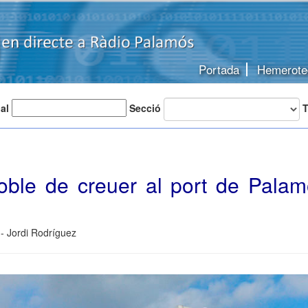
Portada
Hemerote
 al
Secció
T
oble de creuer al port de Palamó
- Jordi Rodríguez