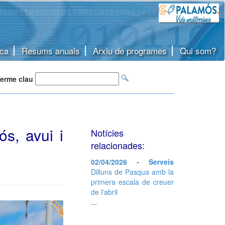
ca
Resums anuals
Arxiu de programes
Qui som?
erme clau
s, avui i
Notícies
relacionades:
02/04/2026 - Serveis
Dilluns de Pasqua amb la
primera escala de creuer
de l'abril
...