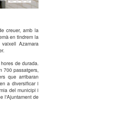
de creuer, amb la
 demà en tindrem la
l vaixell Azamara
r.
 hores de durada.
an 700 passatgers,
ers que arribaran
n a diversificar i
omia del municipi i
de l'Ajuntament de