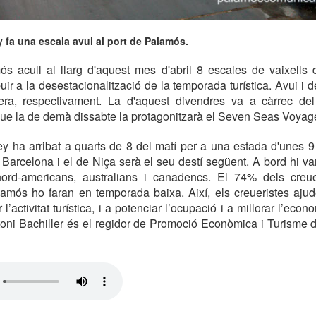
 fa una escala avui al port de Palamós.
ós acull al llarg d'aquest mes d'abril 8 escales de vaixells 
ibuir a la desestacionalització de la temporada turística. Avui i
era, respectivament. La d'aquest divendres va a càrrec de
ue la de demà dissabte la protagonitzarà el Seven Seas Voyage
y ha arribat a quarts de 8 del matí per a una estada d'unes 9
 Barcelona i el de Niça serà el seu destí següent. A bord hi v
nord-americans, australians i canadencs. El 74% dels creu
mós ho faran en temporada baixa. Així, els creueristes ajude
 l’activitat turística, i a potenciar l’ocupació i a millorar l’econ
toni Bachiller és el regidor de Promoció Econòmica i Turisme 