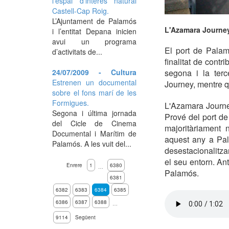
l'espai d'interès natural
Castell-Cap Roig.
L’Ajuntament de Palamós
L'Azamara Journey
i l’entitat Depana inicien
avui un programa
El port de Palam
d’activitats de...
finalitat de contr
24/07/2009 - Cultura
segona i la terc
Estrenen un documental
Journey, mentre q
sobre el fons marí de les
Formigues.
L'Azamara Journe
Segona i última jornada
Prové del port de
del Cicle de Cinema
majoritàriament 
Documental i Marítim de
aquest any a Pala
Palamós. A les vuit del...
desestacionalitzar
el seu entorn. An
Enrere
1
6380
…
Palamós.
6381
6382
6383
6384
6385
6386
6387
6388
…
9114
Següent