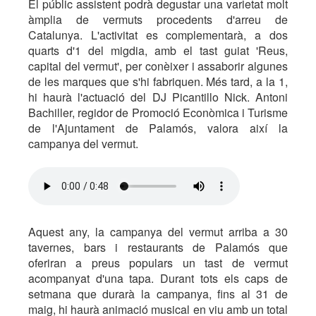
El públic assistent podrà degustar una varietat molt
àmplia de vermuts procedents d'arreu de
Catalunya. L'activitat es complementarà, a dos
quarts d'1 del migdia, amb el tast guiat 'Reus,
capital del vermut', per conèixer i assaborir algunes
de les marques que s'hi fabriquen. Més tard, a la 1,
hi haurà l'actuació del DJ Picantillo Nick. Antoni
Bachiller, regidor de Promoció Econòmica i Turisme
de l'Ajuntament de Palamós, valora així la
campanya del vermut.
Aquest any, la campanya del vermut arriba a 30
tavernes, bars i restaurants de Palamós que
oferiran a preus populars un tast de vermut
acompanyat d'una tapa. Durant tots els caps de
setmana que durarà la campanya, fins al 31 de
maig, hi haurà animació musical en viu amb un total