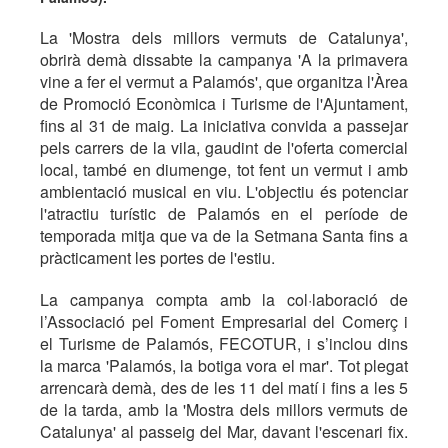
La 'Mostra dels millors vermuts de Catalunya',
obrirà demà dissabte la campanya 'A la primavera
vine a fer el vermut a Palamós', que organitza l'Àrea
de Promoció Econòmica i Turisme de l'Ajuntament,
fins al 31 de maig. La iniciativa convida a passejar
pels carrers de la vila, gaudint de l'oferta comercial
local, també en diumenge, tot fent un vermut i amb
ambientació musical en viu. L'objectiu és potenciar
l'atractiu turístic de Palamós en el període de
temporada mitja que va de la Setmana Santa fins a
pràcticament les portes de l'estiu.
La campanya compta amb la col·laboració de
l’Associació pel Foment Empresarial del Comerç i
el Turisme de Palamós, FECOTUR, i s’inclou dins
la marca 'Palamós, la botiga vora el mar'. Tot plegat
arrencarà demà, des de les 11 del matí i fins a les 5
de la tarda, amb la 'Mostra dels millors vermuts de
Catalunya' al passeig del Mar, davant l'escenari fix.