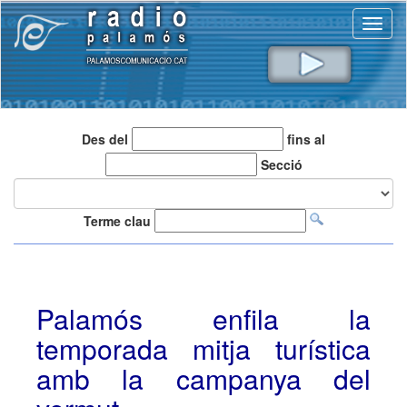
Toggl
naviga
Des del
fins al
Secció
Terme clau
Palamós enfila la
temporada mitja turística
amb la campanya del