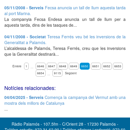
05/11/2008 - Serveis
Fecsa anuncia un tall de llum aquesta tarda
al port Marina.
La companyia Fecsa Endesa anuncia un tall de llum per a
aquesta tarda, dins de les tasques de...
04/11/2008 - Societat
Teresa Ferrés veu bé les inversions de la
Generalitat a Palamós.
L’alcaldessa de Palamós, Teresa Ferrés, creu que les inversions
que la Generalitat destinarà...
Enrere
1
6646
6647
6648
6649
6650
6651
6652
6653
…
6654
9115
Següent
…
Notícies relacionades:
04/04/2025 - Serveis
Comença la campanya del Vermut amb una
mostra dels millors de Catalunya
...
Ràdio Palamós - 107.5fm - C/Orient 28 - 17230 Palamós -
Telèfon estudis: 972 31 62 90 | Telèfon oficines i redacció: 972 60