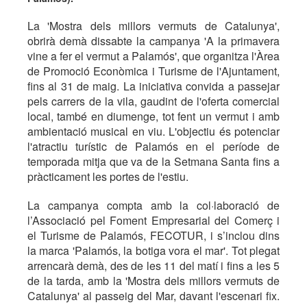
La 'Mostra dels millors vermuts de Catalunya',
obrirà demà dissabte la campanya 'A la primavera
vine a fer el vermut a Palamós', que organitza l'Àrea
de Promoció Econòmica i Turisme de l'Ajuntament,
fins al 31 de maig. La iniciativa convida a passejar
pels carrers de la vila, gaudint de l'oferta comercial
local, també en diumenge, tot fent un vermut i amb
ambientació musical en viu. L'objectiu és potenciar
l'atractiu turístic de Palamós en el període de
temporada mitja que va de la Setmana Santa fins a
pràcticament les portes de l'estiu.
La campanya compta amb la col·laboració de
l’Associació pel Foment Empresarial del Comerç i
el Turisme de Palamós, FECOTUR, i s’inclou dins
la marca 'Palamós, la botiga vora el mar'. Tot plegat
arrencarà demà, des de les 11 del matí i fins a les 5
de la tarda, amb la 'Mostra dels millors vermuts de
Catalunya' al passeig del Mar, davant l'escenari fix.