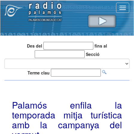
Toggl
naviga
Des del
fins al
Secció
Terme clau
Palamós enfila la
temporada mitja turística
amb la campanya del