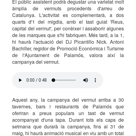
El públic assistent podrà degustar una varietat molt
àmplia de vermuts procedents d'arreu de
Catalunya. L'activitat es complementarà, a dos
quarts d'1 del migdia, amb el tast guiat 'Reus,
capital del vermut', per conèixer i assaborir algunes
de les marques que s'hi fabriquen. Més tard, a la 1,
hi haurà l'actuació del DJ Picantillo Nick. Antoni
Bachiller, regidor de Promoció Econòmica i Turisme
de l'Ajuntament de Palamós, valora així la
campanya del vermut.
Aquest any, la campanya del vermut arriba a 30
tavernes, bars i restaurants de Palamós que
oferiran a preus populars un tast de vermut
acompanyat d'una tapa. Durant tots els caps de
setmana que durarà la campanya, fins al 31 de
maig, hi haurà animació musical en viu amb un total