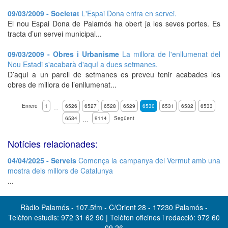
09/03/2009 - Societat
L'Espai Dona entra en servei.
El nou Espai Dona de Palamós ha obert ja les seves portes. Es
tracta d’un servei municipal...
09/03/2009 - Obres i Urbanisme
La millora de l'enllumenat del
Nou Estadi s'acabarà d'aquí a dues setmanes.
D’aquí a un parell de setmanes es preveu tenir acabades les
obres de millora de l’enllumenat...
Enrere
1
6526
6527
6528
6529
6530
6531
6532
6533
…
6534
9114
Següent
…
Notícies relacionades:
04/04/2025 - Serveis
Comença la campanya del Vermut amb una
mostra dels millors de Catalunya
...
Ràdio Palamós - 107.5fm - C/Orient 28 - 17230 Palamós -
Telèfon estudis: 972 31 62 90 | Telèfon oficines i redacció: 972 60
09 26