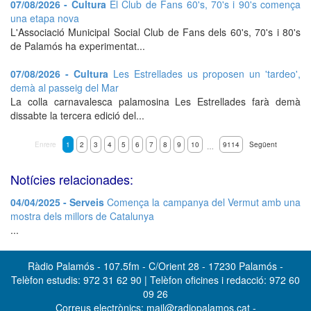
07/08/2026 - Cultura
El Club de Fans 60's, 70's i 90's comença
una etapa nova
L'Associació Municipal Social Club de Fans dels 60's, 70's i 80's
de Palamós ha experimentat...
07/08/2026 - Cultura
Les Estrellades us proposen un 'tardeo',
demà al passeig del Mar
La colla carnavalesca palamosina Les Estrellades farà demà
dissabte la tercera edició del...
Enrere
1
2
3
4
5
6
7
8
9
10
9114
Següent
…
Notícies relacionades:
04/04/2025 - Serveis
Comença la campanya del Vermut amb una
mostra dels millors de Catalunya
...
Ràdio Palamós - 107.5fm - C/Orient 28 - 17230 Palamós -
Telèfon estudis: 972 31 62 90 | Telèfon oficines i redacció: 972 60
09 26
Correus electrònics: mail@radiopalamos.cat -