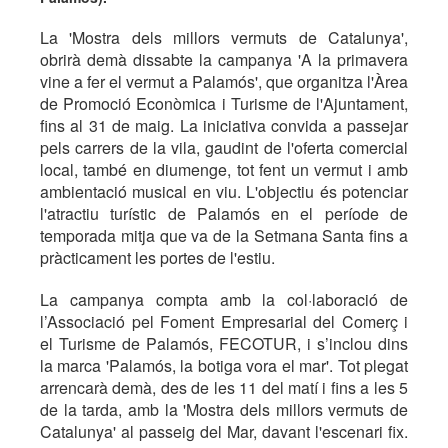
La 'Mostra dels millors vermuts de Catalunya',
obrirà demà dissabte la campanya 'A la primavera
vine a fer el vermut a Palamós', que organitza l'Àrea
de Promoció Econòmica i Turisme de l'Ajuntament,
fins al 31 de maig. La iniciativa convida a passejar
pels carrers de la vila, gaudint de l'oferta comercial
local, també en diumenge, tot fent un vermut i amb
ambientació musical en viu. L'objectiu és potenciar
l'atractiu turístic de Palamós en el període de
temporada mitja que va de la Setmana Santa fins a
pràcticament les portes de l'estiu.
La campanya compta amb la col·laboració de
l’Associació pel Foment Empresarial del Comerç i
el Turisme de Palamós, FECOTUR, i s’inclou dins
la marca 'Palamós, la botiga vora el mar'. Tot plegat
arrencarà demà, des de les 11 del matí i fins a les 5
de la tarda, amb la 'Mostra dels millors vermuts de
Catalunya' al passeig del Mar, davant l'escenari fix.