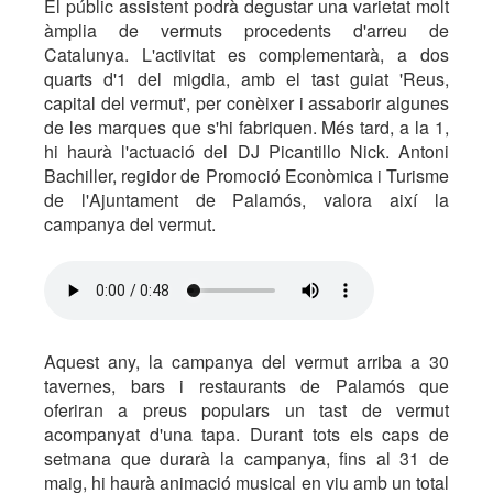
El públic assistent podrà degustar una varietat molt
àmplia de vermuts procedents d'arreu de
Catalunya. L'activitat es complementarà, a dos
quarts d'1 del migdia, amb el tast guiat 'Reus,
capital del vermut', per conèixer i assaborir algunes
de les marques que s'hi fabriquen. Més tard, a la 1,
hi haurà l'actuació del DJ Picantillo Nick. Antoni
Bachiller, regidor de Promoció Econòmica i Turisme
de l'Ajuntament de Palamós, valora així la
campanya del vermut.
Aquest any, la campanya del vermut arriba a 30
tavernes, bars i restaurants de Palamós que
oferiran a preus populars un tast de vermut
acompanyat d'una tapa. Durant tots els caps de
setmana que durarà la campanya, fins al 31 de
maig, hi haurà animació musical en viu amb un total