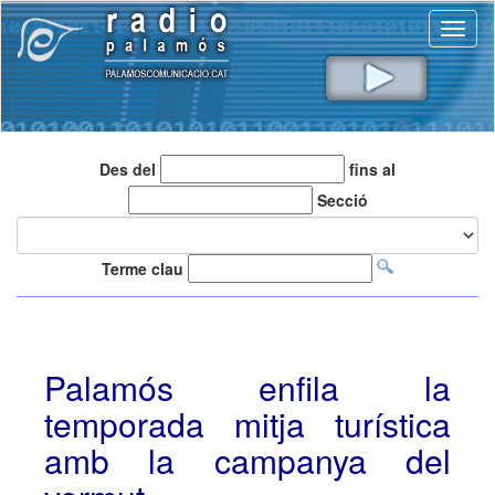
Toggl
naviga
Des del
fins al
Secció
Terme clau
Palamós enfila la
temporada mitja turística
amb la campanya del