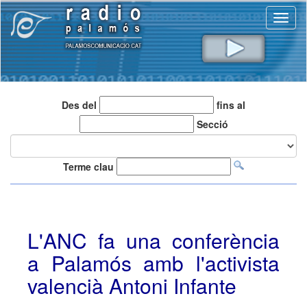
Toggl
naviga
Des del
fins al
Secció
Terme clau
L'ANC fa una conferència
a Palamós amb l'activista
valencià Antoni Infante