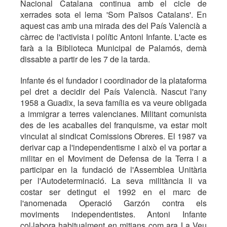
Nacional Catalana continua amb el cicle de
xerrades sota el lema 'Som Països Catalans'. En
aquest cas amb una mirada des del País Valencià a
càrrec de l'activista i polític Antoni Infante. L'acte es
farà a la Biblioteca Municipal de Palamós, demà
dissabte a partir de les 7 de la tarda.
Infante és el fundador i coordinador de la plataforma
pel dret a decidir del País Valencià. Nascut l'any
1958 a Guadix, la seva família es va veure obligada
a immigrar a terres valencianes. Militant comunista
des de les acaballes del franquisme, va estar molt
vinculat al sindicat Comissions Obreres. El 1987 va
derivar cap a l'independentisme i això el va portar a
militar en el Moviment de Defensa de la Terra i a
participar en la fundació de l'Assemblea Unitària
per l'Autodeterminació. La seva militància li va
costar ser detingut el 1992 en el marc de
l'anomenada Operació Garzón contra els
moviments independentistes. Antoni Infante
col·labora habitualment en mitjans com ara La Veu