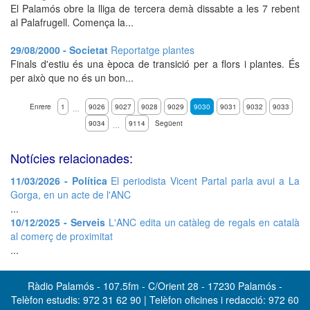
El Palamós obre la lliga de tercera demà dissabte a les 7 rebent
al Palafrugell. Comença la...
29/08/2000 - Societat
Reportatge plantes
Finals d'estiu és una època de transició per a flors i plantes. És
per això que no és un bon...
Enrere
1
9026
9027
9028
9029
9030
9031
9032
9033
…
9034
9114
Següent
…
Notícies relacionades:
11/03/2026 - Política
El periodista Vicent Partal parla avui a La
Gorga, en un acte de l'ANC
...
10/12/2025 - Serveis
L'ANC edita un catàleg de regals en català
al comerç de proximitat
...
Ràdio Palamós - 107.5fm - C/Orient 28 - 17230 Palamós -
Telèfon estudis: 972 31 62 90 | Telèfon oficines i redacció: 972 60