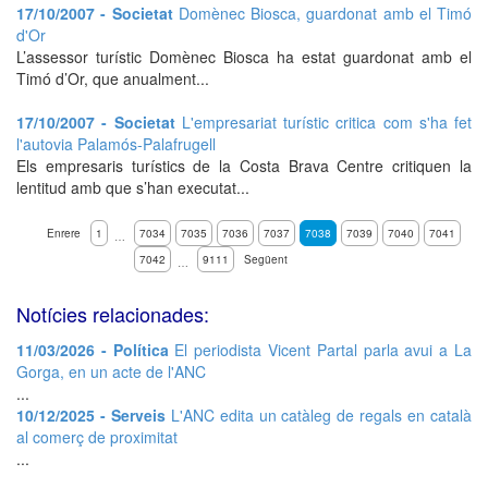
17/10/2007 - Societat
Domènec Biosca, guardonat amb el Timó
d'Or
L’assessor turístic Domènec Biosca ha estat guardonat amb el
Timó d’Or, que anualment...
17/10/2007 - Societat
L'empresariat turístic critica com s'ha fet
l'autovia Palamós-Palafrugell
Els empresaris turístics de la Costa Brava Centre critiquen la
lentitud amb que s’han executat...
Enrere
1
7034
7035
7036
7037
7038
7039
7040
7041
…
7042
9111
Següent
…
Notícies relacionades:
11/03/2026 - Política
El periodista Vicent Partal parla avui a La
Gorga, en un acte de l'ANC
...
10/12/2025 - Serveis
L'ANC edita un catàleg de regals en català
al comerç de proximitat
...