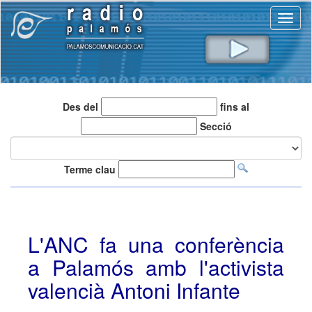
Toggl
naviga
Des del
fins al
Secció
Terme clau
L'ANC fa una conferència
a Palamós amb l'activista
valencià Antoni Infante