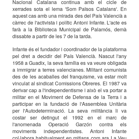
Nacional Catalana continua amb el cicle de
xerrades sota el lema 'Som Països Catalans'. En
aquest cas amb una mirada des del País Valencià a
càrrec de l'activista i polític Antoni Infante. L'acte es
farà a la Biblioteca Municipal de Palamós, demà
dissabte a partir de les 7 de la tarda.
Infante és el fundador i coordinador de la plataforma
pel dret a decidir del País Valencià. Nascut l'any
1958 a Guadix, la seva família es va veure obligada
a immigrar a terres valencianes. Militant comunista
des de les acaballes del franquisme, va estar molt
vinculat al sindicat Comissions Obreres. El 1987 va
derivar cap a l'independentisme i això el va portar a
militar en el Moviment de Defensa de la Terra i a
participar en la fundació de l'Assemblea Unitària
per l'Autodeterminació. La seva militància li va
costar ser detingut el 1992 en el marc de
l'anomenada Operació Garzón contra els
moviments independentistes. Antoni Infante
col·labora habitualment en mitjans com ara La Veu