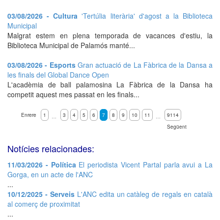
03/08/2026 - Cultura
'Tertúlia literària' d'agost a la Biblioteca
Municipal
Malgrat estem en plena temporada de vacances d'estiu, la
Biblioteca Municipal de Palamós manté...
03/08/2026 - Esports
Gran actuació de La Fàbrica de la Dansa a
les finals del Global Dance Open
L'acadèmia de ball palamosina La Fàbrica de la Dansa ha
competit aquest mes passat en les finals...
Enrere
1
3
4
5
6
7
8
9
10
11
9114
…
…
Següent
Notícies relacionades:
11/03/2026 - Política
El periodista Vicent Partal parla avui a La
Gorga, en un acte de l'ANC
...
10/12/2025 - Serveis
L'ANC edita un catàleg de regals en català
al comerç de proximitat
...