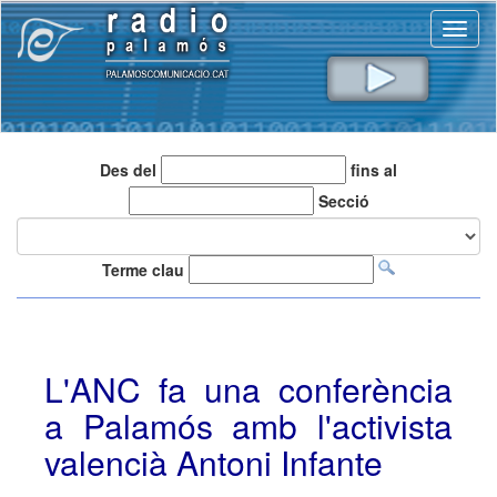
Toggl
naviga
Des del
fins al
Secció
Terme clau
L'ANC fa una conferència
a Palamós amb l'activista
valencià Antoni Infante