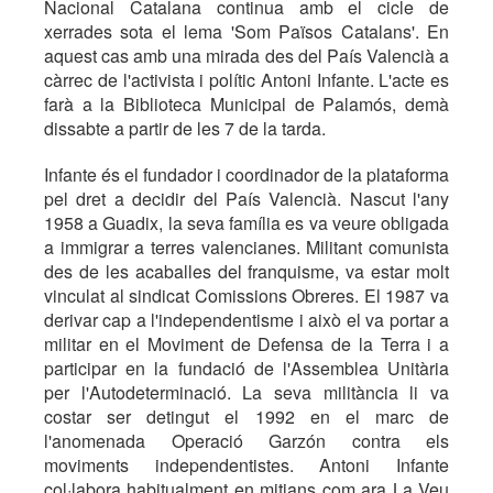
Nacional Catalana continua amb el cicle de
xerrades sota el lema 'Som Països Catalans'. En
aquest cas amb una mirada des del País Valencià a
càrrec de l'activista i polític Antoni Infante. L'acte es
farà a la Biblioteca Municipal de Palamós, demà
dissabte a partir de les 7 de la tarda.
Infante és el fundador i coordinador de la plataforma
pel dret a decidir del País Valencià. Nascut l'any
1958 a Guadix, la seva família es va veure obligada
a immigrar a terres valencianes. Militant comunista
des de les acaballes del franquisme, va estar molt
vinculat al sindicat Comissions Obreres. El 1987 va
derivar cap a l'independentisme i això el va portar a
militar en el Moviment de Defensa de la Terra i a
participar en la fundació de l'Assemblea Unitària
per l'Autodeterminació. La seva militància li va
costar ser detingut el 1992 en el marc de
l'anomenada Operació Garzón contra els
moviments independentistes. Antoni Infante
col·labora habitualment en mitjans com ara La Veu