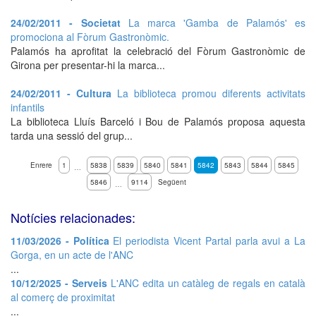
24/02/2011 - Societat
La marca 'Gamba de Palamós' es
promociona al Fòrum Gastronòmic.
Palamós ha aprofitat la celebració del Fòrum Gastronòmic de
Girona per presentar-hi la marca...
24/02/2011 - Cultura
La biblioteca promou diferents activitats
infantils
La biblioteca Lluís Barceló i Bou de Palamós proposa aquesta
tarda una sessió del grup...
Enrere
1
5838
5839
5840
5841
5842
5843
5844
5845
…
5846
9114
Següent
…
Notícies relacionades:
11/03/2026 - Política
El periodista Vicent Partal parla avui a La
Gorga, en un acte de l'ANC
...
10/12/2025 - Serveis
L'ANC edita un catàleg de regals en català
al comerç de proximitat
...