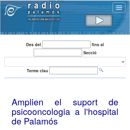
Toggl
naviga
Des del
fins al
Secció
Terme clau
Amplien el suport de
psicooncologia a l'hospital
de Palamós