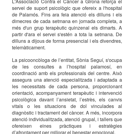
L'Associació Contra el Càncer a Girona reforça el
servei de suport psicològic que ofereix a l'hospital
de Palamós. Fins ara feia atenció els dilluns i els
dimecres de cada setmana en jornada completa, a
més d'un grup terapèutic quinzenal els dimarts. A
partir d'ara el servei s'estén a tota la setmana. De
dilluns a dijous de forma presencial i els divendres,
telemàticament.
La psicooncòloga de l’entitat, Sònia Seguí, s'ocupa
de les consultes a l’hospital palamosí, en
coordinació amb els professionals del centre. Això
assegura una atenció especialitzada i adaptada a
les necessitats de cada persona, proporcionant
orientació, acompanyament terapèutic i intervenció
psicològica davant l’ansietat, l’estrès, els canvis
vitals o les situacions de dol vinculades al
diagnòstic i tractament del càncer. A més, incorpora
atenció individualitzada, atenció grupal, i tallers que
ofereixen eines pràctiques i estratègies
d’afrontament per millorar el benestar emocional.