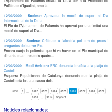
L’Ajuntament de Palamós crearà la Taula per a la Promoció de
Polítiques d’Igualtat, amb la...
12/03/2009 - Societat
Aprovada la moció de suport al Dia
Internacional de la Dona.
El Ple de l’Ajuntament de Palamós ha aprovat per unanimitat una
moció de suport al Dia...
12/03/2009 - Societat
Crítiques a l'alcaldia pel torn de precs i
preguntes del darrer Ple.
Encara cueja la polèmica que hi va haver en el Ple municipal de
dimarts, quan tres dels quatre...
12/03/2009 - Medi Ambient
ERC denuncia brutícia a la platja de
Castell.
Esquerra Republicana de Catalunya denuncia que la platja de
Castell està bruta a causa dels...
Enrere
1
6522
6523
6524
6525
6526
6527
6528
6529
…
6530
9114
Següent
…
Notícies relacionades: