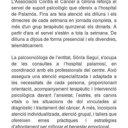
L'Associació Contra el Càncer a Girona reforça el
servei de suport psicològic que ofereix a l'hospital
de Palamós. Fins ara feia atenció els dilluns i els
dimecres de cada setmana en jornada completa, a
més d'un grup terapèutic quinzenal els dimarts. A
partir d'ara el servei s'estén a tota la setmana. De
dilluns a dijous de forma presencial i els divendres,
telemàticament.
La psicooncòloga de l’entitat, Sònia Seguí, s'ocupa
de les consultes a l’hospital palamosí, en
coordinació amb els professionals del centre. Això
assegura una atenció especialitzada i adaptada a
les necessitats de cada persona, proporcionant
orientació, acompanyament terapèutic i intervenció
psicològica davant l’ansietat, l’estrès, els canvis
vitals o les situacions de dol vinculades al
diagnòstic i tractament del càncer. A més, incorpora
atenció individualitzada, atenció grupal, i tallers que
ofereixen eines pràctiques i estratègies
d’afrontament per millorar el benestar emocional.