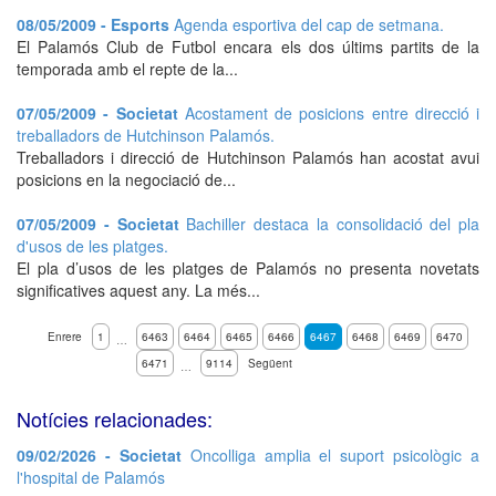
08/05/2009 - Esports
Agenda esportiva del cap de setmana.
El Palamós Club de Futbol encara els dos últims partits de la
temporada amb el repte de la...
07/05/2009 - Societat
Acostament de posicions entre direcció i
treballadors de Hutchinson Palamós.
Treballadors i direcció de Hutchinson Palamós han acostat avui
posicions en la negociació de...
07/05/2009 - Societat
Bachiller destaca la consolidació del pla
d'usos de les platges.
El pla d’usos de les platges de Palamós no presenta novetats
significatives aquest any. La més...
Enrere
1
6463
6464
6465
6466
6467
6468
6469
6470
…
6471
9114
Següent
…
Notícies relacionades:
09/02/2026 - Societat
Oncolliga amplia el suport psicològic a
l'hospital de Palamós