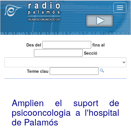
Toggl
naviga
Des del
fins al
Secció
Terme clau
Amplien el suport de
psicooncologia a l'hospital
de Palamós