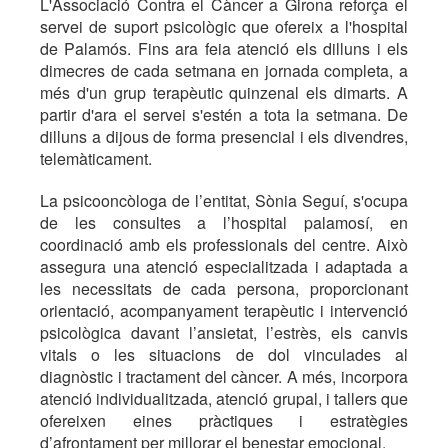
L'Associació Contra el Càncer a Girona reforça el
servei de suport psicològic que ofereix a l'hospital
de Palamós. Fins ara feia atenció els dilluns i els
dimecres de cada setmana en jornada completa, a
més d'un grup terapèutic quinzenal els dimarts. A
partir d'ara el servei s'estén a tota la setmana. De
dilluns a dijous de forma presencial i els divendres,
telemàticament.
La psicooncòloga de l’entitat, Sònia Seguí, s'ocupa
de les consultes a l’hospital palamosí, en
coordinació amb els professionals del centre. Això
assegura una atenció especialitzada i adaptada a
les necessitats de cada persona, proporcionant
orientació, acompanyament terapèutic i intervenció
psicològica davant l’ansietat, l’estrès, els canvis
vitals o les situacions de dol vinculades al
diagnòstic i tractament del càncer. A més, incorpora
atenció individualitzada, atenció grupal, i tallers que
ofereixen eines pràctiques i estratègies
d’afrontament per millorar el benestar emocional.