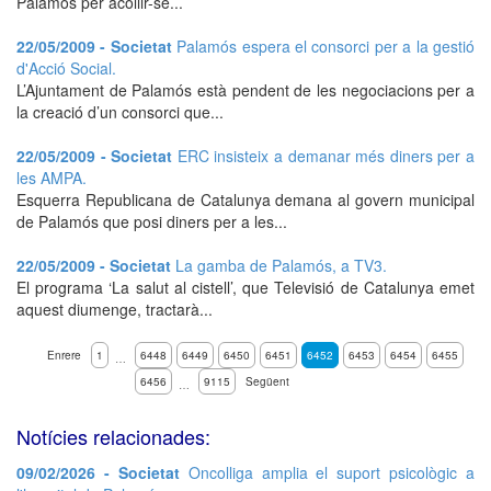
Palamós per acollir-se...
22/05/2009 - Societat
Palamós espera el consorci per a la gestió
d'Acció Social.
L’Ajuntament de Palamós està pendent de les negociacions per a
la creació d’un consorci que...
22/05/2009 - Societat
ERC insisteix a demanar més diners per a
les AMPA.
Esquerra Republicana de Catalunya demana al govern municipal
de Palamós que posi diners per a les...
22/05/2009 - Societat
La gamba de Palamós, a TV3.
El programa ‘La salut al cistell’, que Televisió de Catalunya emet
aquest diumenge, tractarà...
Enrere
1
6448
6449
6450
6451
6452
6453
6454
6455
…
6456
9115
Següent
…
Notícies relacionades:
09/02/2026 - Societat
Oncolliga amplia el suport psicològic a