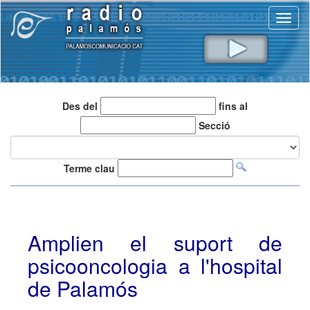
Toggl
naviga
Des del
fins al
Secció
Terme clau
Amplien el suport de
psicooncologia a l'hospital
de Palamós