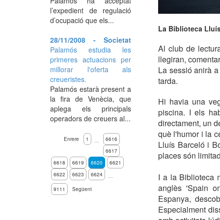
Palamós ha acceptat
l’expedient de regulació
d’ocupació que els...
La Biblioteca Lluí
28/11/2008 - Societat
Al club de lectur
Palamós estudia les
llegiran, comenta
primeres actuacions per
millorar l'oferta als
La sessió anirà a
creueristes.
tarda.
Palamós estarà present a
la fira de Venècia, que
Hi havia una veg
aplega els principals
piscina. I els ha
operadors de creuers al...
directament, un de
què l'humor i la c
Enrere
1
6616
…
Lluís Barceló i Bo
6617
places són limita
6618
6619
6620
6621
6622
6623
6624
I a la Biblioteca
…
anglès 'Spain on
9111
Següent
Espanya, descobr
Especialment diss