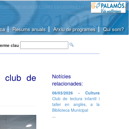
ca
Resums anuals
Arxiu de programes
Qui som?
erme clau
b club de
Notícies
relacionades:
06/03/2026 - Cultura
Club de lectura infantil i
taller en anglès, a la
Biblioteca Municipal
...