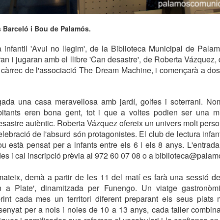
s Barceló i Bou de Palamós.
a infantil 'Avui no llegim', de la Biblioteca Municipal de Pala
ran i jugaran amb el llibre 'Can desastre', de Roberta Vázquez,
 càrrec de l'associació The Dream Machine, i començarà a dos
ada una casa meravellosa amb jardí, golfes i soterrani. Nom
bitants eren bona gent, tot i que a voltes podien ser una mi
sastre autèntic. Roberta Vázquez ofereix un univers molt persona
elebració de l'absurd són protagonistes. El club de lectura infant
u està pensat per a infants entre els 6 i els 8 anys. L'entrada 
des i cal inscripció prèvia al 972 60 07 08 o a biblioteca@palam
 mateix, demà a partir de les 11 del matí es farà una sessió del
 a Plate', dinamitzada per Funengo. Un viatge gastronòmic
int cada mes un territori diferent preparant els seus plats
enyat per a nois i noies de 10 a 13 anys, cada taller combina