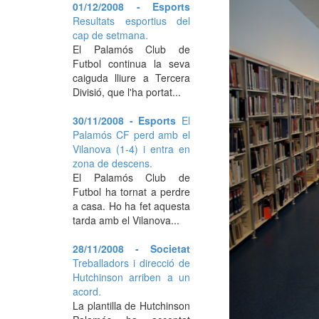
01/12/2008 - Esports
Resultats esportius del
cap de setmana.
El Palamós Club de
Futbol continua la seva
caiguda lliure a Tercera
Divisió, que l'ha portat...
30/11/2008 - Esports
El
Palamós CF perd amb el
Vilanova (1-4) i entra en
zona de descens.
El Palamós Club de
Futbol ha tornat a perdre
a casa. Ho ha fet aquesta
tarda amb el Vilanova...
28/11/2008 - Societat
Treballadors i direcció de
Hutchinson arriben a un
acord.
La plantilla de Hutchinson