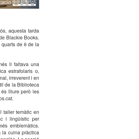
mós, aquesta tarda
 de Blackie Books.
 quarts de 6 de la
és li faltava una
ca estrafolaris o,
l, irreverent i en
il de la Biblioteca
és lliure però les
os.cat.
 taller temàtic en
 i lingüístic per
 més emblemàtics.
 la cuina pràctica