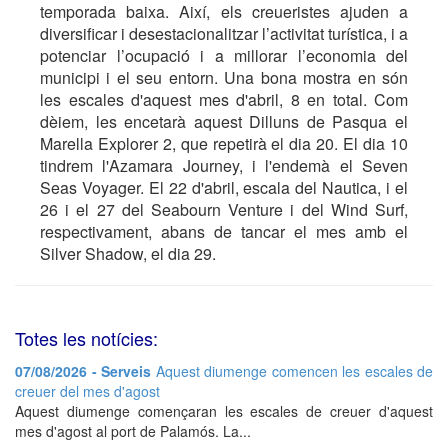
temporada baixa. Així, els creueristes ajuden a
diversificar i desestacionalitzar l’activitat turística, i a
potenciar l’ocupació i a millorar l’economia del
municipi i el seu entorn. Una bona mostra en són
les escales d'aquest mes d'abril, 8 en total. Com
dèiem, les encetarà aquest Dilluns de Pasqua el
Marella Explorer 2, que repetirà el dia 20. El dia 10
tindrem l'Azamara Journey, i l'endemà el Seven
Seas Voyager. El 22 d'abril, escala del Nautica, i el
26 i el 27 del Seabourn Venture i del Wind Surf,
respectivament, abans de tancar el mes amb el
Silver Shadow, el dia 29.
Totes les notícies:
07/08/2026 - Serveis
Aquest diumenge comencen les escales de
creuer del mes d'agost
Aquest diumenge començaran les escales de creuer d'aquest
mes d'agost al port de Palamós. La...