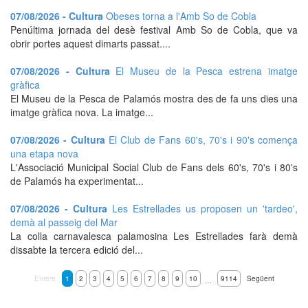
07/08/2026 - Cultura
Obeses torna a l'Amb So de Cobla
Penúltima jornada del desè festival Amb So de Cobla, que va
obrir portes aquest dimarts passat....
07/08/2026 - Cultura
El Museu de la Pesca estrena imatge
gràfica
El Museu de la Pesca de Palamós mostra des de fa uns dies una
imatge gràfica nova. La imatge...
07/08/2026 - Cultura
El Club de Fans 60's, 70's i 90's comença
una etapa nova
L'Associació Municipal Social Club de Fans dels 60's, 70's i 80's
de Palamós ha experimentat...
07/08/2026 - Cultura
Les Estrellades us proposen un 'tardeo',
demà al passeig del Mar
La colla carnavalesca palamosina Les Estrellades farà demà
dissabte la tercera edició del...
Enrere
1
2
3
4
5
6
7
8
9
10
9114
Següent
…