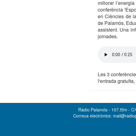
millorar l’energia
conferència 'Espor
en Ciències de la
de Palamós, Eduar
assistent. Una in
jornades.
Les 3 conferèncie
l'entrada gratuïta
Ràdio Palamós - 107.5fm - C/O
Correus electrònics: mail@radi