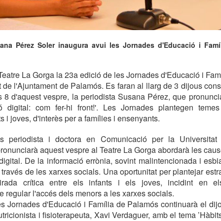
ana Pérez Soler inaugura avui les Jornades d'Educació i Famí
eatre La Gorga la 23a edició de les Jornades d'Educació i Famí
 de l'Ajuntament de Palamós. Es faran al llarg de 3 dijous conse
les 8 d'aquest vespre, la periodista Susana Pérez, que pronunci
ó digital: com fer-hi front!'. Les Jornades plantegen teme
s i joves, d'interès per a famílies i ensenyants.
 periodista i doctora en Comunicació per la Universitat
ronunciarà aquest vespre al Teatre La Gorga abordarà les cause
digital. De la informació errònia, sovint malintencionada i esb
través de les xarxes socials. Una oportunitat per plantejar estr
ada crítica entre els infants i els joves, incidint en e
e regular l'accés dels menors a les xarxes socials.
es Jornades d'Educació i Família de Palamós continuarà el dij
utricionista i fisioterapeuta, Xavi Verdaguer, amb el tema ’Hàbit