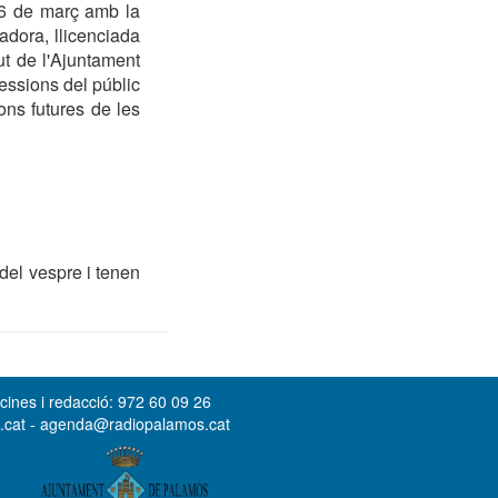
l 26 de març amb la
madora, llicenciada
ut de l'Ajuntament
essions del públic
ons futures de les
del vespre i tenen
cines i redacció: 972 60 09 26
s.cat - agenda@radiopalamos.cat