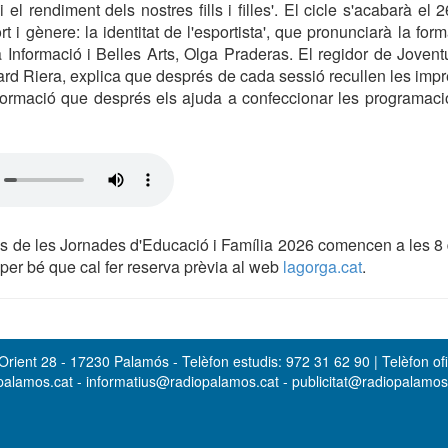
 i el rendiment dels nostres fills i filles'. El cicle s'acabarà e
t i gènere: la identitat de l'esportista', que pronunciarà la for
 Informació i Belles Arts, Olga Praderas. El regidor de Jovent
d Riera, explica que després de cada sessió recullen les impr
formació que després els ajuda a confeccionar les programaci
s de les Jornades d'Educació i Família 2026 comencen a les 8 
, per bé que cal fer reserva prèvia al web
lagorga.cat
.
rient 28 - 17230 Palamós - Telèfon estudis: 972 31 62 90 | Telèfon ofi
opalamos.cat - informatius@radiopalamos.cat - publicitat@radiopalamo