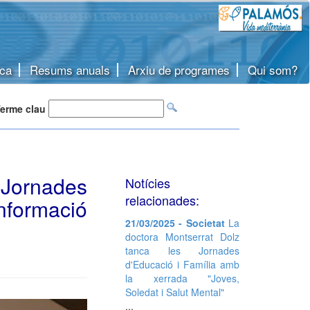
ca
Resums anuals
Arxiu de programes
Qui som?
erme clau
 Jornades
Notícies
relacionades:
nformació
21/03/2025 - Societat
La
doctora Montserrat Dolz
tanca les Jornades
d'Educació i Família amb
la xerrada "Joves,
Soledat i Salut Mental"
...