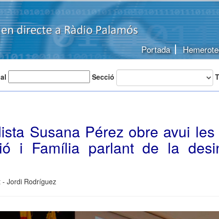
Portada
Hemerote
 al
Secció
T
dista Susana Pérez obre avui les
ió i Família parlant de la desi
 - Jordi Rodríguez