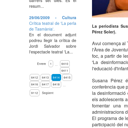
darrers set dies. És el
resum...
29/06/2009 - Cultura
Crítica teatral de 'La perla
La periodista Sus
de Tasmània'.
Pérez Soler).
En el document adjunt
podreu llegir la crítica de
Avui comença al T
Jordi Salvador sobre
l'Àrea de Joventut
l'espectacle teatral 'La...
foc, a partir de 
'La desinformaci
Enrere
1
6410
…
l'educació d'infant
6411
6412
6413
6414
6415
Susana Pérez és
6416
6417
6418
…
conferència que p
la desinformació 
9112
Següent
els adolescents a 
fomentar una mir
administracions d
El programa de l
participació del n