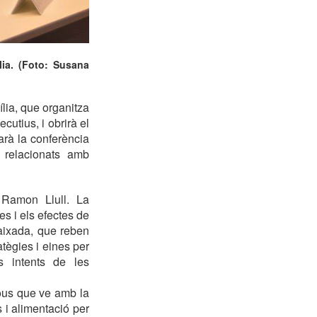
lia. (Foto: Susana
lia, que organitza
cutius, i obrirà el
arà la conferència
s relacionats amb
 Ramon Llull. La
s i els efectes de
iaixada, que reben
atègies i eines per
ls intents de les
ous que ve amb la
s i alimentació per