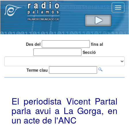
Toggl
naviga
Des del
fins al
Secció
Terme clau
El periodista Vicent Partal
parla avui a La Gorga, en
un acte de l'ANC