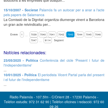
solucions a les empreses que busquin...
15/10/2007 - Societat
Palamós fa un autocar per a anar a l'acte
pels papers de Salamanca
La Comissió de la Dignitat organitza diumenge vinent a Barcelona
un gran acte reivindicatiu per...
Enrere
1
7039
7040
7041
7042
7043
7044
7045
7046
…
7047
9114
Següent
…
Notícies relacionades:
23/05/2025 - Política
Conferència del cicle 'Present i futur de
l'independentisme'
...
10/01/2025 - Política
El periodista Vicent Partal parla del present
i el futur de l'independentisme
...
Ràdio Palamós - 107.5fm - C/Orient 28 - 17230 Palamós -
Telèfon estudis: 972 31 62 90 | Telèfon oficines i redacció: 972 60
09 26