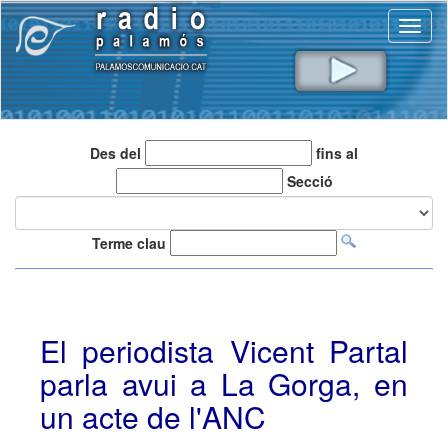
Toggl
naviga
Des del
fins al
Secció
Terme clau
El periodista Vicent Partal
parla avui a La Gorga, en
un acte de l'ANC