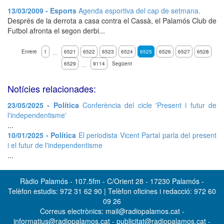
13/03/2009 - Esports
Agenda esportiva del cap de setmana.
Després de la derrota a casa contra el Cassà, el Palamós Club de
Futbol afronta el segon derbi...
Enrere
1
6521
6522
6523
6524
6525
6526
6527
6528
…
6529
9114
Següent
…
Notícies relacionades:
23/05/2025 - Política
Conferència del cicle 'Present i futur de
l'independentisme'
...
10/01/2025 - Política
El periodista Vicent Partal parla del present
i el futur de l'independentisme
...
Ràdio Palamós - 107.5fm - C/Orient 28 - 17230 Palamós -
Telèfon estudis: 972 31 62 90 | Telèfon oficines i redacció: 972 60
09 26
Correus electrònics: mail@radiopalamos.cat -
informatius@radiopalamos.cat - publicitat@radiopalamos.cat -