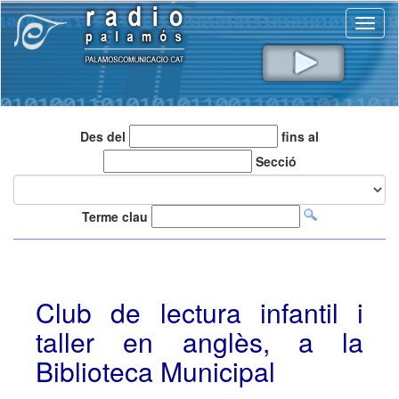
Toggl
naviga
Des del
fins al
Secció
Terme clau
Club de lectura infantil i
taller en anglès, a la
Biblioteca Municipal