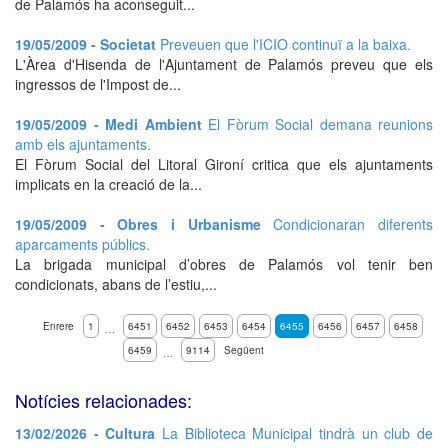
de Palamós ha aconseguit...
19/05/2009 - Societat
Preveuen que l'ICIO continuï a la baixa.
L'Àrea d'Hisenda de l'Ajuntament de Palamós preveu que els
ingressos de l'Impost de...
19/05/2009 - Medi Ambient
El Fòrum Social demana reunions
amb els ajuntaments.
El Fòrum Social del Litoral Gironí critica que els ajuntaments
implicats en la creació de la...
19/05/2009 - Obres i Urbanisme
Condicionaran diferents
aparcaments públics.
La brigada municipal d’obres de Palamós vol tenir ben
condicionats, abans de l’estiu,...
Enrere
1
6451
6452
6453
6454
6455
6456
6457
6458
…
6459
9114
Següent
…
Notícies relacionades:
13/02/2026 - Cultura
La Biblioteca Municipal tindrà un club de