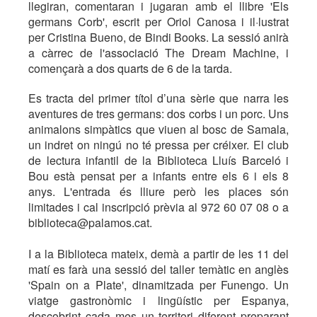
llegiran, comentaran i jugaran amb el llibre 'Els
germans Corb', escrit per Oriol Canosa i il·lustrat
per Cristina Bueno, de Bindi Books. La sessió anirà
a càrrec de l'associació The Dream Machine, i
començarà a dos quarts de 6 de la tarda.
Es tracta del primer títol d’una sèrie que narra les
aventures de tres germans: dos corbs i un porc. Uns
animalons simpàtics que viuen al bosc de Samala,
un indret on ningú no té pressa per créixer. El club
de lectura infantil de la Biblioteca Lluís Barceló i
Bou està pensat per a infants entre els 6 i els 8
anys. L'entrada és lliure però les places són
limitades i cal inscripció prèvia al 972 60 07 08 o a
biblioteca@palamos.cat.
I a la Biblioteca mateix, demà a partir de les 11 del
matí es farà una sessió del taller temàtic en anglès
'Spain on a Plate', dinamitzada per Funengo. Un
viatge gastronòmic i lingüístic per Espanya,
descobrint cada mes un territori diferent preparant