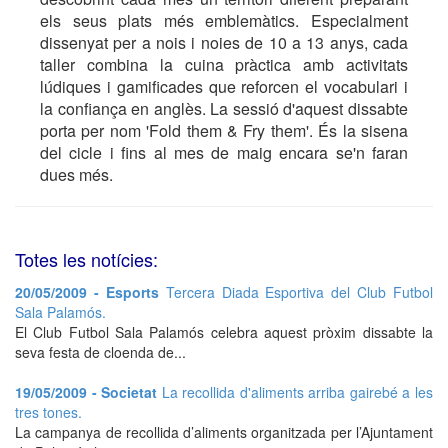
els seus plats més emblemàtics. Especialment
dissenyat per a nois i noies de 10 a 13 anys, cada
taller combina la cuina pràctica amb activitats
lúdiques i gamificades que reforcen el vocabulari i
la confiança en anglès. La sessió d'aquest dissabte
porta per nom 'Fold them & Fry them'. És la sisena
del cicle i fins al mes de maig encara se'n faran
dues més.
Totes les notícies:
20/05/2009 - Esports
Tercera Diada Esportiva del Club Futbol
Sala Palamós.
El Club Futbol Sala Palamós celebra aquest pròxim dissabte la
seva festa de cloenda de...
19/05/2009 - Societat
La recollida d'aliments arriba gairebé a les
tres tones.
La campanya de recollida d’aliments organitzada per l’Ajuntament