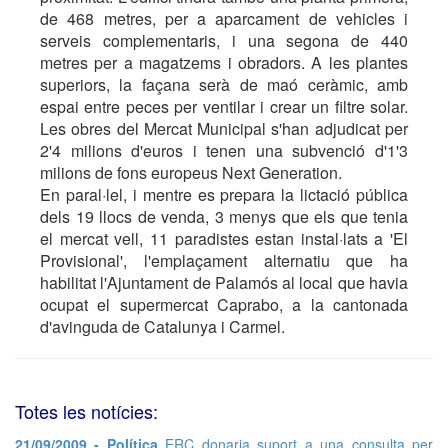
de 468 metres, per a aparcament de vehicles i
serveis complementaris, i una segona de 440
metres per a magatzems i obradors. A les plantes
superiors, la façana serà de maó ceràmic, amb
espai entre peces per ventilar i crear un filtre solar.
Les obres del Mercat Municipal s'han adjudicat per
2'4 milions d'euros i tenen una subvenció d'1'3
milions de fons europeus Next Generation.
En paral·lel, i mentre es prepara la lictació pública
dels 19 llocs de venda, 3 menys que els que tenia
el mercat vell, 11 paradistes estan instal·lats a 'El
Provisional', l'emplaçament alternatiu que ha
habilitat l'Ajuntament de Palamós al local que havia
ocupat el supermercat Caprabo, a la cantonada
d'avinguda de Catalunya i Carmel.
Totes les notícies:
21/09/2009 - Política
ERC donaria suport a una consulta per