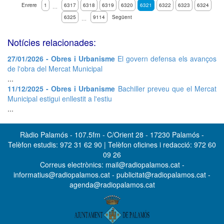
Enrere
1
6317
6318
6319
6320
6321
6322
6323
6324
…
6325
9114
Següent
…
Notícies relacionades:
27/01/2026 - Obres i Urbanisme
El govern defensa els avanços
de l'obra del Mercat Municipal
...
11/12/2025 - Obres i Urbanisme
Bachiller preveu que el Mercat
Municipal estigui enllestit a l'estiu
...
Ràdio Palamós - 107.5fm - C/Orient 28 - 17230 Palamós -
Telèfon estudis: 972 31 62 90 | Telèfon oficines i redacció: 972 60
09 26
Correus electrònics: mail@radiopalamos.cat -
informatius@radiopalamos.cat - publicitat@radiopalamos.cat -
agenda@radiopalamos.cat