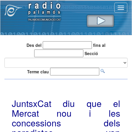
Toggl
naviga
Des del
fins al
Secció
Terme clau
JuntsxCat diu que el
Mercat nou i les
concessions dels