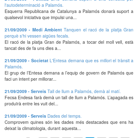
l'autodeterminació a Palamós.
Esquerra Republicana de Catalunya a Palamós donarà suport a
qualsevol iniciativa que impulsi una...
21/09/2009 - Medi Ambient
Tanquen el racó de la platja Gran
perquè s'hi vessen aigües fecals.
El racó de la platja Gran de Palamós, a tocar del moll vell, està
tancat des de fa uns dies a...
21/09/2009 - Societat
L'Entesa demana que es millori el trànsit a
Palamós.
El grup de l’Entesa demana a l’equip de govern de Palamós que
faci un intent per millorar...
21/09/2009 - Serveis
Tall de llum a Palamós, demà al matí.
Fecsa Endesa farà demà un tall de llum a Palamós. L’apagada es
produïrà entre les vuit del...
21/09/2009 - Serveis
Dades del temps.
Comprovem quines són les dades més destacades que ens ha
deixat la climatologia, durant aquesta...