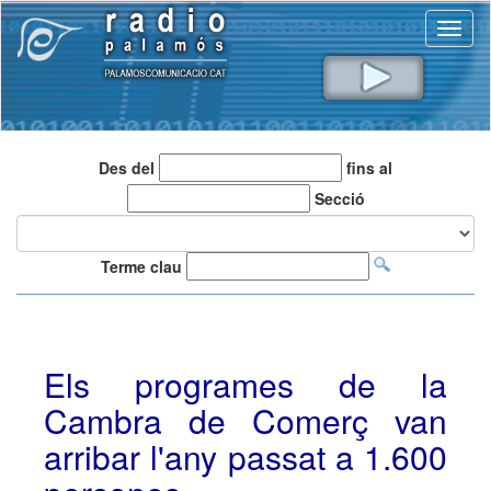
Toggl
naviga
Des del
fins al
Secció
Terme clau
Els programes de la
Cambra de Comerç van
arribar l'any passat a 1.600