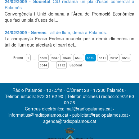
24/02/2009 - Societat
CiU reclama un pla d'usos comercial a
Palamós.
Convergència i Unió demana a l’Àrea de Promoció Econòmica
que faci un pla d’usos del...
24/02/2009 - Serveis
Tall de llum, demà a Palamós.
La companyia Fecsa Endesa anuncia per a demà dimecres un
tall de llum que afectarà el barri del...
Enrere
1
6536
6537
6538
6539
6540
6541
6542
6543
…
6544
9112
Següent
…
Ràdio Palamós - 107.5fm - C/Orient 28 - 17230 Palamós -
Telèfon estudis: 972 31 62 90 | Telèfon oficines i redacció: 972 60
09 26
Correus electrònics: mail@radiopalamos.cat -
informatius@radiopalamos.cat - publicitat@radiopalamos.cat -
agenda@radiopalamos.cat