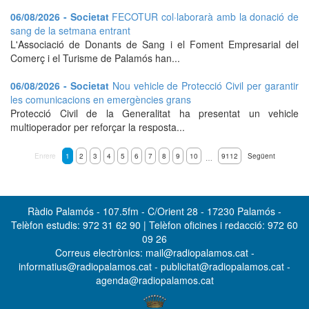
06/08/2026 - Societat
FECOTUR col·laborarà amb la donació de
sang de la setmana entrant
L'Associació de Donants de Sang i el Foment Empresarial del
Comerç i el Turisme de Palamós han...
06/08/2026 - Societat
Nou vehicle de Protecció Civil per garantir
les comunicacions en emergències grans
Protecció Civil de la Generalitat ha presentat un vehicle
multioperador per reforçar la resposta...
Enrere
1
2
3
4
5
6
7
8
9
10
9112
Següent
…
Ràdio Palamós - 107.5fm - C/Orient 28 - 17230 Palamós -
Telèfon estudis: 972 31 62 90 | Telèfon oficines i redacció: 972 60
09 26
Correus electrònics: mail@radiopalamos.cat -
informatius@radiopalamos.cat - publicitat@radiopalamos.cat -
agenda@radiopalamos.cat