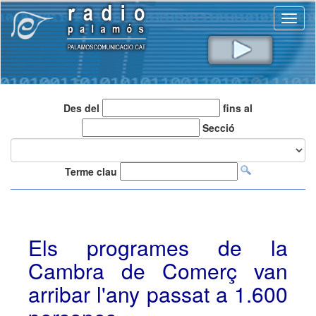
Toggl
naviga
Des del
fins al
Secció
Terme clau
Els programes de la
Cambra de Comerç van
arribar l'any passat a 1.600